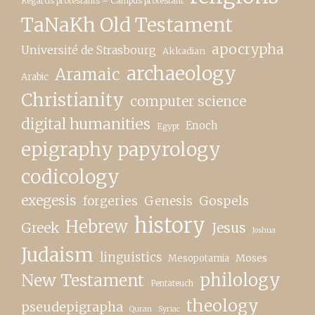
Regards protestants – Campus protestant
TaNaKh Old Testament
apocrypha
Université de Strasbourg
Akkadian
archaeology
Aramaic
Arabic
Christianity
computer science
digital humanities
Enoch
Egypt
epigraphy papyrology
codicology
exegesis
forgeries
Genesis
Gospels
history
Hebrew
Greek
Jesus
Joshua
Judaism
linguistics
Moses
Mesopotamia
New Testament
philology
Pentateuch
theology
pseudepigrapha
Quran
Syriac