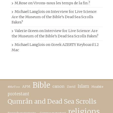
M.Rose
on
Vivons-nous les temps de la fin ?
Michael Langlois
on
Interview for Live Science:
Are the Museum of the Bible’s Dead Sea Scrolls
Fakes?
Valerie Green
on
Interview for Live Science: Are
the Museum of the Bible’s Dead Sea Scrolls Fakes?
Michael Langlois
on
Greek AZERTY Keyboard 1.2
Mac
Bible
canon
Islam
APM
David
Moabite
#MeToo
protestant
Qumrân and Dead Sea Scrolls
religions