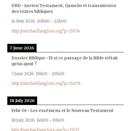
DBD • Ancien Testament, Qumrân et transmission
des textes bibliques
14 May 2026
20h00
-
22h00
http://michaellanglois.org?p=25074
7 June 2026
Dossier Biblique • Et si ce passage de la Bible n’était
qu’un ajout ?
7 June 2026
19h00
-
20h00
http://michaellanglois.org?p=25079
18 July 2026
Yehi-Or • Les esséniens et le Nouveau Testament
18 July 2026
14h00
-
15h00
http://michaellanglois.org?p=25137