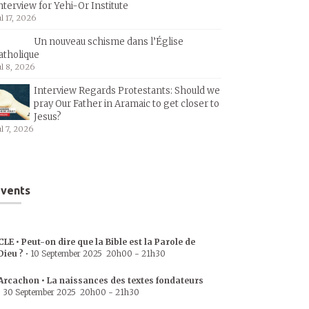
nterview for Yehi-Or Institute
ul 17, 2026
Un nouveau schisme dans l’Église
atholique
ul 8, 2026
Interview Regards Protestants: Should we
pray Our Father in Aramaic to get closer to
Jesus?
ul 7, 2026
vents
CLE • Peut-on dire que la Bible est la Parole de
Dieu ?
•
10 September 2025
20h00
-
21h30
Arcachon • La naissances des textes fondateurs
•
30 September 2025
20h00
-
21h30