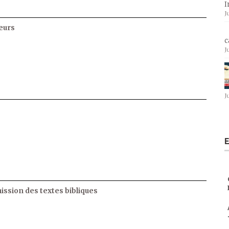
I
J
eurs
c
J
J
E
ssion des textes bibliques