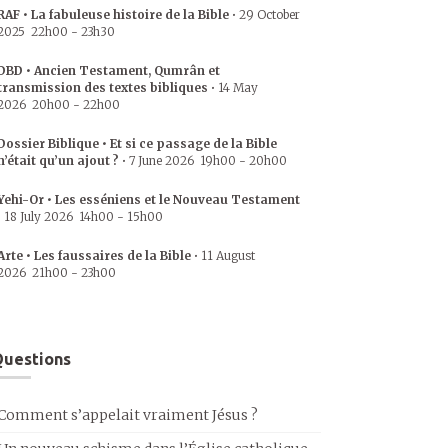
RAF • La fabuleuse histoire de la Bible
•
29 October
2025
22h00
-
23h30
DBD • Ancien Testament, Qumrân et
transmission des textes bibliques
•
14 May
2026
20h00
-
22h00
Dossier Biblique • Et si ce passage de la Bible
n’était qu’un ajout ?
•
7 June 2026
19h00
-
20h00
Yehi-Or • Les esséniens et le Nouveau Testament
•
18 July 2026
14h00
-
15h00
Arte • Les faussaires de la Bible
•
11 August
2026
21h00
-
23h00
uestions
Comment s’appelait vraiment Jésus ?