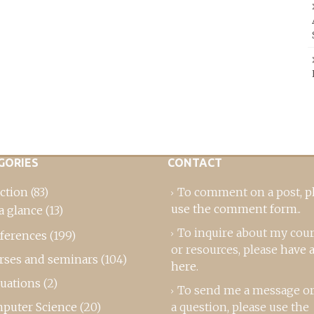
GORIES
CONTACT
ction
(83)
To comment on a post,
p
use the comment form
..
a glance
(13)
To inquire about my cou
ferences
(199)
or resources, please
have a
rses and seminars
(104)
here
.
luations
(2)
To send me a message or
puter Science
(20)
a question, please use the