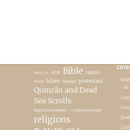
CATE
Bible
canon
APM
#MeToo
Sele
Islam
protestant
David
Moabite
At 
Qumrân and Dead
Con
Sea Scrolls
Cou
Regards protestants – Campus protestant
religions
Eva
Com