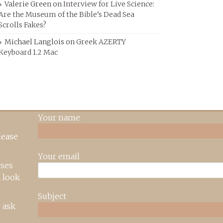
Valerie Green
on
Interview for Live Science:
Are the Museum of the Bible’s Dead Sea
Scrolls Fakes?
Michael Langlois
on
Greek AZERTY
Keyboard 1.2 Mac
Your name
lease
Your email
rses
 look
Subject
 ask