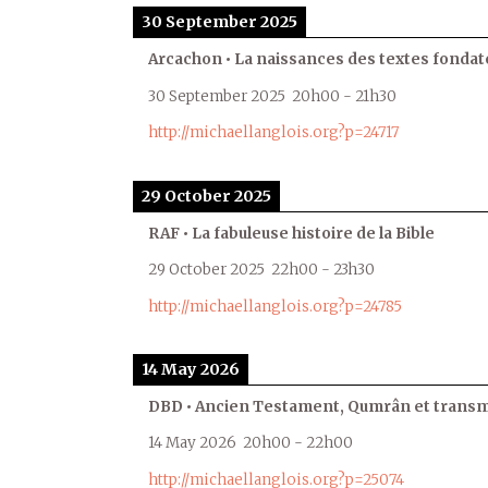
30 September 2025
Arcachon • La naissances des textes fondat
30 September 2025
20h00
-
21h30
http://michaellanglois.org?p=24717
29 October 2025
RAF • La fabuleuse histoire de la Bible
29 October 2025
22h00
-
23h30
http://michaellanglois.org?p=24785
14 May 2026
DBD • Ancien Testament, Qumrân et transmi
14 May 2026
20h00
-
22h00
http://michaellanglois.org?p=25074