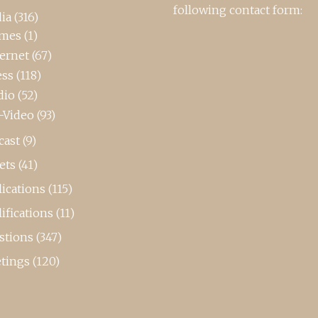
following contact form:
ia
(316)
mes
(1)
ternet
(67)
ess
(118)
dio
(52)
-Video
(93)
cast
(9)
ets
(41)
ications
(115)
ifications
(11)
stions
(347)
tings
(120)