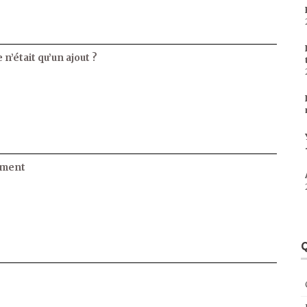
 n’était qu’un ajout ?
ament
Q