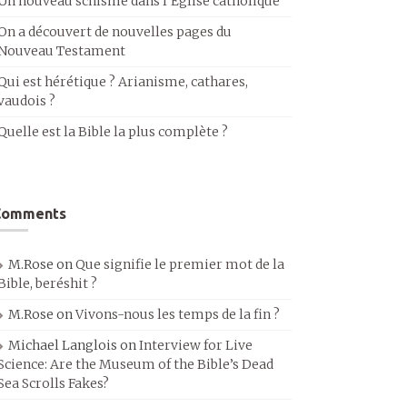
Un nouveau schisme dans l’Église catholique
On a découvert de nouvelles pages du
Nouveau Testament
Qui est hérétique ? Arianisme, cathares,
vaudois ?
Quelle est la Bible la plus complète ?
Comments
M.Rose
on
Que signifie le premier mot de la
Bible, beréshit ?
M.Rose
on
Vivons-nous les temps de la fin ?
Michael Langlois
on
Interview for Live
Science: Are the Museum of the Bible’s Dead
Sea Scrolls Fakes?