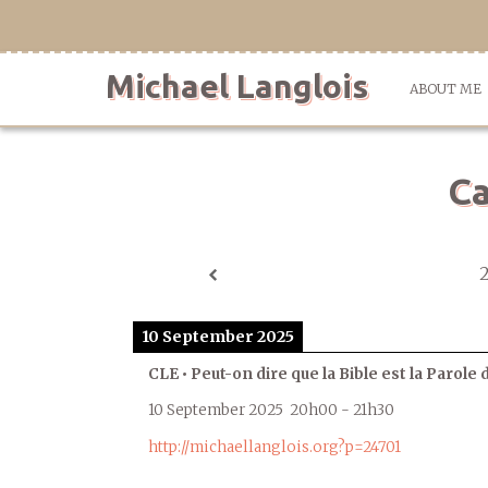
Skip
to
content
Michael Langlois
ABOUT ME
Ca
10 September 2025
CLE • Peut-on dire que la Bible est la Parole 
10 September 2025
20h00
-
21h30
http://michaellanglois.org?p=24701