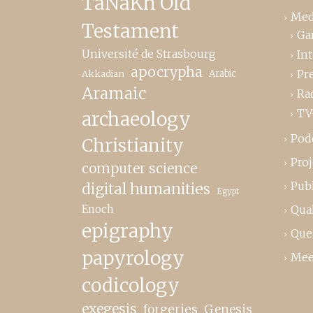
TaNaKh Old
Med
Testament
Ga
Université de Strasbourg
In
apocrypha
Pr
Akkadian
Arabic
Aramaic
Ra
TV
archaeology
Pod
Christianity
Proj
computer science
Publ
digital humanities
Egypt
Enoch
Qual
epigraphy
Que
papyrology
Mee
codicology
exegesis
forgeries
Genesis