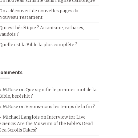
Un nouveau schisme dans l’Église catholique
On a découvert de nouvelles pages du
Nouveau Testament
Qui est hérétique ? Arianisme, cathares,
vaudois ?
Quelle est la Bible la plus complète ?
Comments
M.Rose
on
Que signifie le premier mot de la
Bible, beréshit ?
M.Rose
on
Vivons-nous les temps de la fin ?
Michael Langlois
on
Interview for Live
Science: Are the Museum of the Bible’s Dead
Sea Scrolls Fakes?