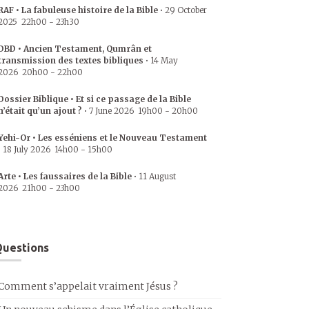
RAF • La fabuleuse histoire de la Bible
•
29 October
2025
22h00
-
23h30
DBD • Ancien Testament, Qumrân et
transmission des textes bibliques
•
14 May
2026
20h00
-
22h00
Dossier Biblique • Et si ce passage de la Bible
n’était qu’un ajout ?
•
7 June 2026
19h00
-
20h00
Yehi-Or • Les esséniens et le Nouveau Testament
•
18 July 2026
14h00
-
15h00
Arte • Les faussaires de la Bible
•
11 August
2026
21h00
-
23h00
uestions
Comment s’appelait vraiment Jésus ?