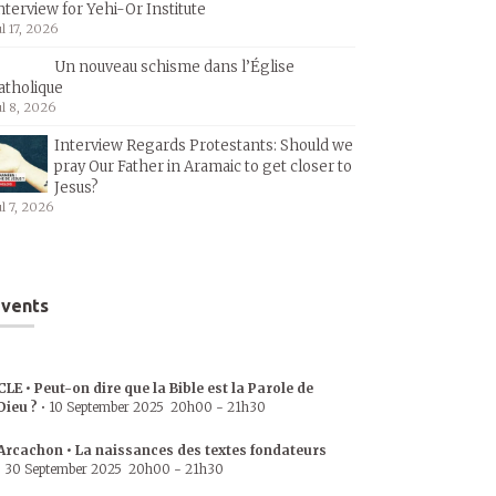
nterview for Yehi-Or Institute
ul 17, 2026
Un nouveau schisme dans l’Église
atholique
ul 8, 2026
Interview Regards Protestants: Should we
pray Our Father in Aramaic to get closer to
Jesus?
ul 7, 2026
vents
CLE • Peut-on dire que la Bible est la Parole de
Dieu ?
•
10 September 2025
20h00
-
21h30
Arcachon • La naissances des textes fondateurs
•
30 September 2025
20h00
-
21h30