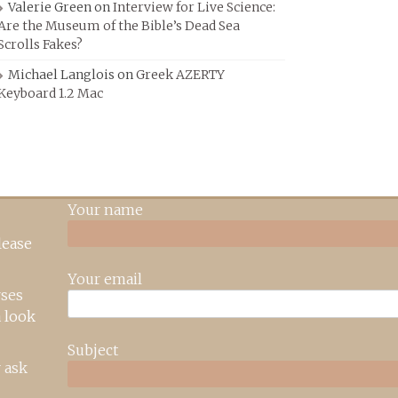
Valerie Green
on
Interview for Live Science:
Are the Museum of the Bible’s Dead Sea
Scrolls Fakes?
Michael Langlois
on
Greek AZERTY
Keyboard 1.2 Mac
Your name
lease
Your email
rses
 look
Subject
 ask