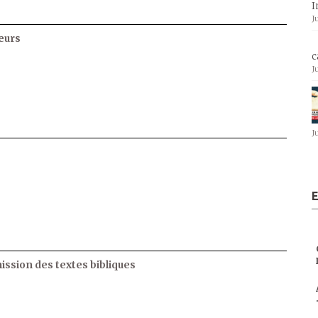
I
J
eurs
c
J
J
E
ssion des textes bibliques