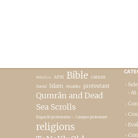
CATE
Bible
canon
APM
#MeToo
Sele
Islam
protestant
David
Moabite
At 
Qumrân and Dead
Con
Sea Scrolls
Cou
Regards protestants – Campus protestant
religions
Eva
Com