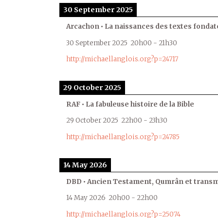
30 September 2025
Arcachon • La naissances des textes fondat
30 September 2025
20h00
-
21h30
http://michaellanglois.org?p=24717
29 October 2025
RAF • La fabuleuse histoire de la Bible
29 October 2025
22h00
-
23h30
http://michaellanglois.org?p=24785
14 May 2026
DBD • Ancien Testament, Qumrân et transmi
14 May 2026
20h00
-
22h00
http://michaellanglois.org?p=25074