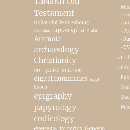
TaNaKh Old
Med
Testament
Ga
Université de Strasbourg
In
apocrypha
Pr
Akkadian
Arabic
Aramaic
Ra
TV
archaeology
Pod
Christianity
Proj
computer science
Publ
digital humanities
Egypt
Enoch
Qual
epigraphy
Que
papyrology
Mee
codicology
exegesis
forgeries
Genesis