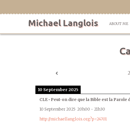
Skip
to
content
Michael Langlois
ABOUT ME
Ca
10 September 2025
CLE • Peut-on dire que la Bible est la Parole 
10 September 2025
20h00
-
21h30
http://michaellanglois.org?p=24701