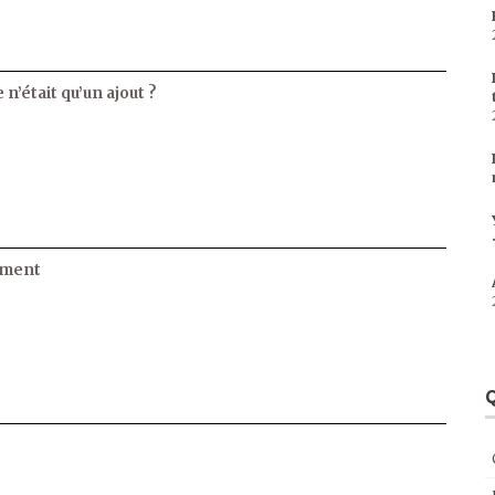
 n’était qu’un ajout ?
ament
Q