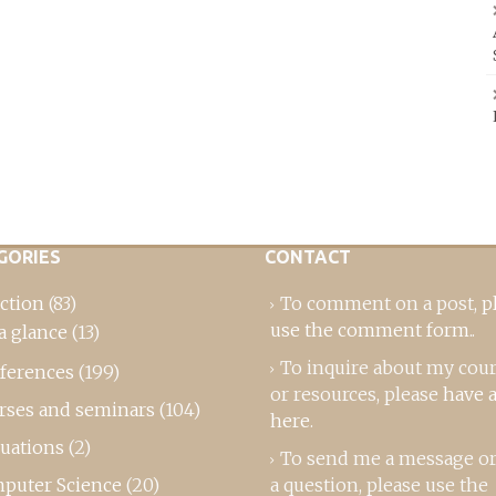
GORIES
CONTACT
ction
(83)
To comment on a post,
p
use the comment form
..
a glance
(13)
To inquire about my cou
ferences
(199)
or resources, please
have a
rses and seminars
(104)
here
.
luations
(2)
To send me a message or
puter Science
(20)
a question, please use the