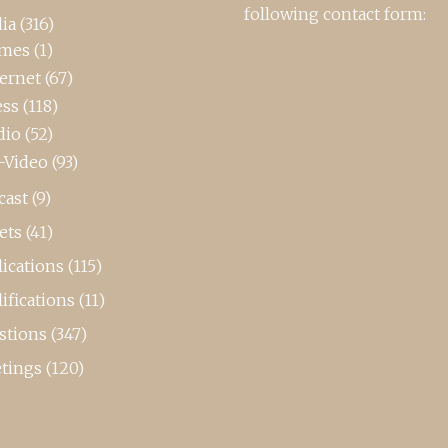
following contact form:
ia
(316)
mes
(1)
ternet
(67)
ess
(118)
dio
(52)
-Video
(93)
cast
(9)
ets
(41)
ications
(115)
ifications
(11)
stions
(347)
tings
(120)