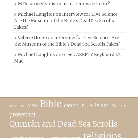
M.Rose
on
Vivons-nous les temps de la fin ?
Michael Langlois
on
Interview for Live Science:
Are the Museum of the Bible’s Dead Sea Scrolls
Fakes?
Valerie Green
on
Interview for Live Science: Are
the Museum of the Bible’s Dead Sea Scrolls Fakes?
Michael Langlois
on
Greek AZERTY Keyboard 1.2
Mac
Bible
canon
Islam
APM
David
Moabite
#MeToo
protestant
Qumrân and Dead Sea Scrolls
religions