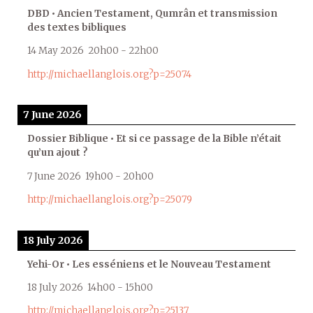
DBD • Ancien Testament, Qumrân et transmission
des textes bibliques
14 May 2026
20h00
-
22h00
http://michaellanglois.org?p=25074
7 June 2026
Dossier Biblique • Et si ce passage de la Bible n’était
qu’un ajout ?
7 June 2026
19h00
-
20h00
http://michaellanglois.org?p=25079
18 July 2026
Yehi-Or • Les esséniens et le Nouveau Testament
18 July 2026
14h00
-
15h00
http://michaellanglois.org?p=25137