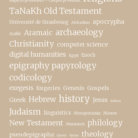
Regards protestants – Campus protestant
TaNaKh Old Testament
apocrypha
Université de Strasbourg
Akkadian
archaeology
Aramaic
Arabic
Christianity
computer science
digital humanities
Enoch
Egypt
epigraphy papyrology
codicology
exegesis
forgeries
Genesis
Gospels
history
Hebrew
Greek
Jesus
Joshua
Judaism
linguistics
Moses
Mesopotamia
New Testament
philology
Pentateuch
theology
pseudepigrapha
Quran
Syriac