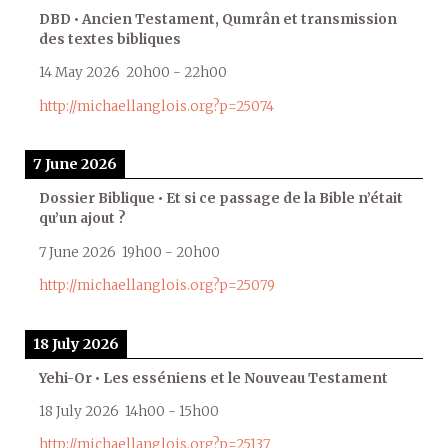
DBD • Ancien Testament, Qumrân et transmission
des textes bibliques
14 May 2026
20h00
-
22h00
http://michaellanglois.org?p=25074
7 June 2026
Dossier Biblique • Et si ce passage de la Bible n’était
qu’un ajout ?
7 June 2026
19h00
-
20h00
http://michaellanglois.org?p=25079
18 July 2026
Yehi-Or • Les esséniens et le Nouveau Testament
18 July 2026
14h00
-
15h00
http://michaellanglois.org?p=25137