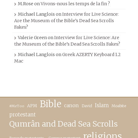
M.Rose
on
Vivons-nous les temps de la fin ?
Michael Langlois
on
Interview for Live Science:
Are the Museum of the Bible’s Dead Sea Scrolls
Fakes?
Valerie Green
on
Interview for Live Science: Are
the Museum of the Bible’s Dead Sea Scrolls Fakes?
Michael Langlois
on
Greek AZERTY Keyboard 1.2
Mac
Bible
canon
Islam
APM
David
Moabite
#MeToo
protestant
Qumrân and Dead Sea Scrolls
religions