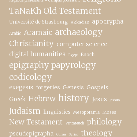
Regards protestants – Campus protestant
TaNaKh Old Testament
apocrypha
Université de Strasbourg
Akkadian
archaeology
Aramaic
Arabic
Christianity
computer science
digital humanities
Enoch
Egypt
epigraphy papyrology
codicology
exegesis
forgeries
Genesis
Gospels
history
Hebrew
Greek
Jesus
Joshua
Judaism
linguistics
Moses
Mesopotamia
New Testament
philology
Pentateuch
theology
pseudepigrapha
Quran
Syriac