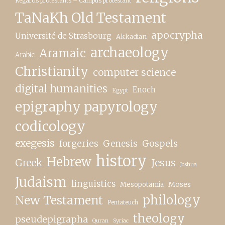
Regards protestants – Campus protestant
TaNaKh Old Testament
apocrypha
Université de Strasbourg
Akkadian
archaeology
Aramaic
Arabic
Christianity
computer science
digital humanities
Enoch
Egypt
epigraphy papyrology
codicology
exegesis
forgeries
Genesis
Gospels
history
Hebrew
Greek
Jesus
Joshua
Judaism
linguistics
Moses
Mesopotamia
New Testament
philology
Pentateuch
theology
pseudepigrapha
Quran
Syriac