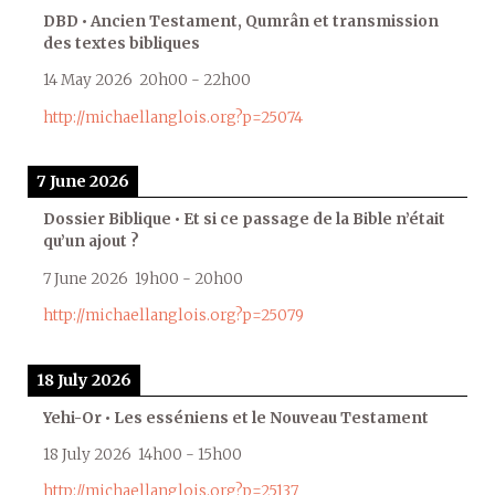
DBD • Ancien Testament, Qumrân et transmission
des textes bibliques
14 May 2026
20h00
-
22h00
http://michaellanglois.org?p=25074
7 June 2026
Dossier Biblique • Et si ce passage de la Bible n’était
qu’un ajout ?
7 June 2026
19h00
-
20h00
http://michaellanglois.org?p=25079
18 July 2026
Yehi-Or • Les esséniens et le Nouveau Testament
18 July 2026
14h00
-
15h00
http://michaellanglois.org?p=25137