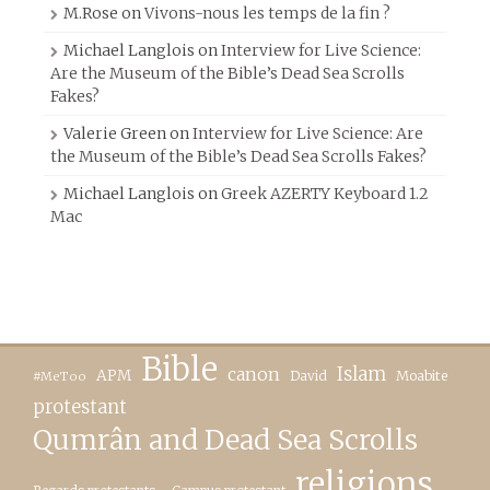
M.Rose
on
Vivons-nous les temps de la fin ?
Michael Langlois
on
Interview for Live Science:
Are the Museum of the Bible’s Dead Sea Scrolls
Fakes?
Valerie Green
on
Interview for Live Science: Are
the Museum of the Bible’s Dead Sea Scrolls Fakes?
Michael Langlois
on
Greek AZERTY Keyboard 1.2
Mac
Bible
canon
Islam
APM
David
Moabite
#MeToo
protestant
Qumrân and Dead Sea Scrolls
religions