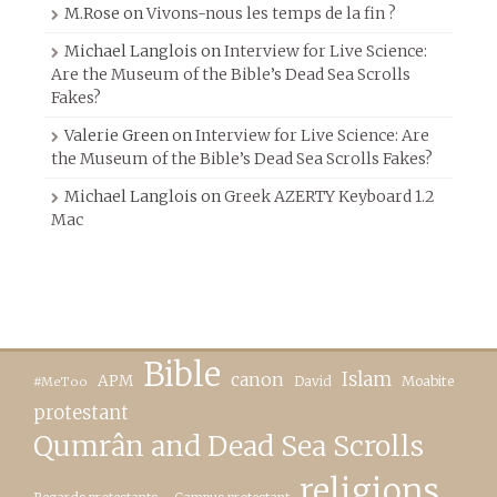
M.Rose
on
Vivons-nous les temps de la fin ?
Michael Langlois
on
Interview for Live Science:
Are the Museum of the Bible’s Dead Sea Scrolls
Fakes?
Valerie Green
on
Interview for Live Science: Are
the Museum of the Bible’s Dead Sea Scrolls Fakes?
Michael Langlois
on
Greek AZERTY Keyboard 1.2
Mac
Bible
canon
Islam
APM
David
Moabite
#MeToo
protestant
Qumrân and Dead Sea Scrolls
religions