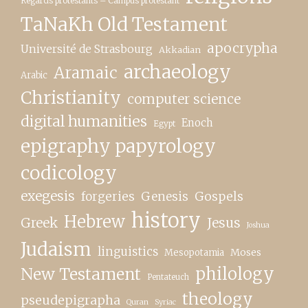
Regards protestants – Campus protestant
TaNaKh Old Testament
apocrypha
Université de Strasbourg
Akkadian
archaeology
Aramaic
Arabic
Christianity
computer science
digital humanities
Enoch
Egypt
epigraphy papyrology
codicology
exegesis
forgeries
Genesis
Gospels
history
Hebrew
Greek
Jesus
Joshua
Judaism
linguistics
Moses
Mesopotamia
New Testament
philology
Pentateuch
theology
pseudepigrapha
Quran
Syriac