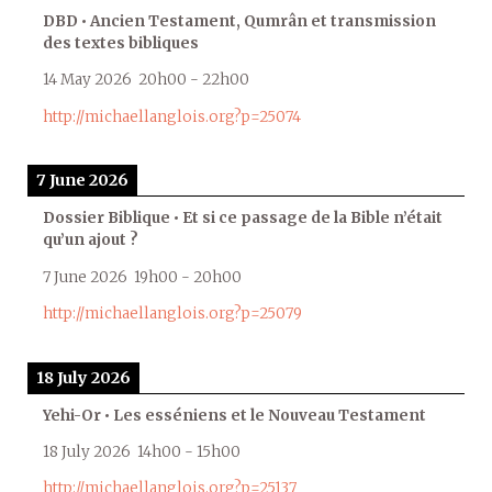
DBD • Ancien Testament, Qumrân et transmission
des textes bibliques
14 May 2026
20h00
-
22h00
http://michaellanglois.org?p=25074
7 June 2026
Dossier Biblique • Et si ce passage de la Bible n’était
qu’un ajout ?
7 June 2026
19h00
-
20h00
http://michaellanglois.org?p=25079
18 July 2026
Yehi-Or • Les esséniens et le Nouveau Testament
18 July 2026
14h00
-
15h00
http://michaellanglois.org?p=25137