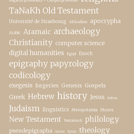
Regards protestants – Campus protestant
TaNaKh Old Testament
apocrypha
Université de Strasbourg
Akkadian
archaeology
Aramaic
Arabic
Christianity
computer science
digital humanities
Enoch
Egypt
epigraphy papyrology
codicology
exegesis
forgeries
Genesis
Gospels
history
Hebrew
Greek
Jesus
Joshua
Judaism
linguistics
Moses
Mesopotamia
New Testament
philology
Pentateuch
theology
pseudepigrapha
Quran
Syriac