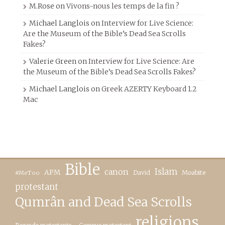
M.Rose
on
Vivons-nous les temps de la fin ?
Michael Langlois
on
Interview for Live Science:
Are the Museum of the Bible’s Dead Sea Scrolls
Fakes?
Valerie Green
on
Interview for Live Science: Are
the Museum of the Bible’s Dead Sea Scrolls Fakes?
Michael Langlois
on
Greek AZERTY Keyboard 1.2
Mac
Bible
canon
Islam
APM
David
Moabite
#MeToo
protestant
Qumrân and Dead Sea Scrolls
religions