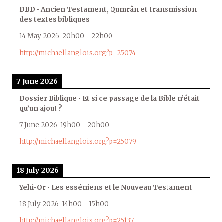
DBD • Ancien Testament, Qumrân et transmission
des textes bibliques
14 May 2026
20h00
-
22h00
http://michaellanglois.org?p=25074
7 June 2026
Dossier Biblique • Et si ce passage de la Bible n’était
qu’un ajout ?
7 June 2026
19h00
-
20h00
http://michaellanglois.org?p=25079
18 July 2026
Yehi-Or • Les esséniens et le Nouveau Testament
18 July 2026
14h00
-
15h00
http://michaellanglois.org?p=25137