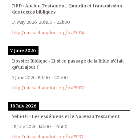
DBD • Ancien Testament, Qumrân et transmission
des textes bibliques
14 May 2026
20h00
-
22h00
http://michaellanglois.org?p=25074
7 June 2026
Dossier Biblique • Et si ce passage de la Bible n’était
qu’un ajout ?
7 June 2026
19h00
-
20h00
http://michaellanglois.org?p=25079
18 July 2026
Yehi-Or • Les esséniens et le Nouveau Testament
18 July 2026
14h00
-
15h00
http://michaellanglois.org?p=25137