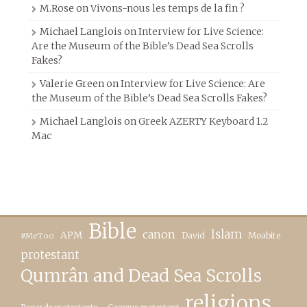
M.Rose
on
Vivons-nous les temps de la fin ?
Michael Langlois
on
Interview for Live Science:
Are the Museum of the Bible’s Dead Sea Scrolls
Fakes?
Valerie Green
on
Interview for Live Science: Are
the Museum of the Bible’s Dead Sea Scrolls Fakes?
Michael Langlois
on
Greek AZERTY Keyboard 1.2
Mac
Bible
canon
Islam
APM
David
Moabite
#MeToo
protestant
Qumrân and Dead Sea Scrolls
religions