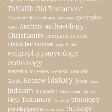
Regards protestants – Campus protestant
TaNaKh Old Testament
apocrypha
Université de Strasbourg
Akkadian
archaeology
Aramaic
Arabic
Christianity
computer science
digital humanities
Enoch
Egypt
epigraphy papyrology
codicology
exegesis
forgeries
Genesis
Gospels
history
Hebrew
Greek
Jesus
Joshua
Judaism
linguistics
Moses
Mesopotamia
New Testament
philology
Pentateuch
theology
pseudepigrapha
Quran
Syriac