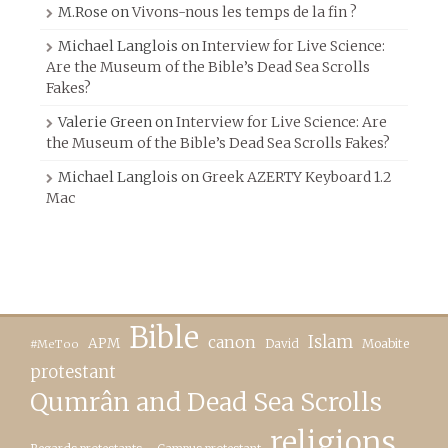
M.Rose
on
Vivons-nous les temps de la fin ?
Michael Langlois
on
Interview for Live Science:
Are the Museum of the Bible’s Dead Sea Scrolls
Fakes?
Valerie Green
on
Interview for Live Science: Are
the Museum of the Bible’s Dead Sea Scrolls Fakes?
Michael Langlois
on
Greek AZERTY Keyboard 1.2
Mac
Bible
canon
Islam
APM
David
Moabite
#MeToo
protestant
Qumrân and Dead Sea Scrolls
religions