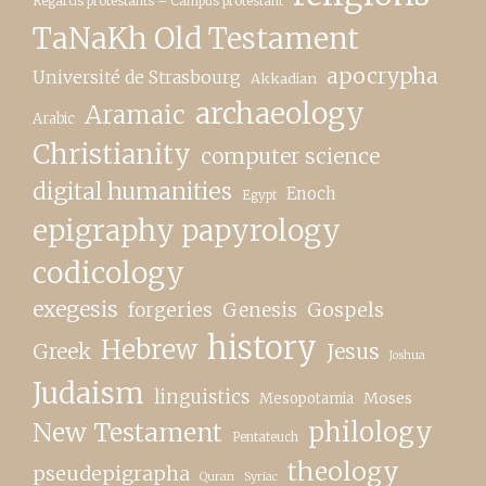
Regards protestants – Campus protestant
TaNaKh Old Testament
apocrypha
Université de Strasbourg
Akkadian
archaeology
Aramaic
Arabic
Christianity
computer science
digital humanities
Enoch
Egypt
epigraphy papyrology
codicology
exegesis
forgeries
Genesis
Gospels
history
Hebrew
Greek
Jesus
Joshua
Judaism
linguistics
Moses
Mesopotamia
New Testament
philology
Pentateuch
theology
pseudepigrapha
Quran
Syriac