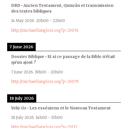
DBD • Ancien Testament, Qumrân et transmission
des textes bibliques
14 May 2026
20h00
-
22h00
http://michaellanglois.org?p=25074
7 June 2026
Dossier Biblique • Et si ce passage de la Bible n’était
qu’un ajout ?
7 June 2026
19h00
-
20h00
http://michaellanglois.org?p=25079
18 July 2026
Yehi-Or • Les esséniens et le Nouveau Testament
18 July 2026
14h00
-
15h00
http://michaellanglois.org?p=25137