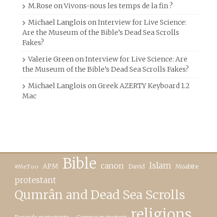
M.Rose
on
Vivons-nous les temps de la fin ?
Michael Langlois
on
Interview for Live Science:
Are the Museum of the Bible’s Dead Sea Scrolls
Fakes?
Valerie Green
on
Interview for Live Science: Are
the Museum of the Bible’s Dead Sea Scrolls Fakes?
Michael Langlois
on
Greek AZERTY Keyboard 1.2
Mac
Bible
canon
Islam
APM
David
Moabite
#MeToo
protestant
Qumrân and Dead Sea Scrolls
religions