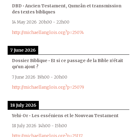
DBD • Ancien Testament, Qumrân et transmission
des textes bibliques
14 May 2026
20h00
-
22h00
http://michaellanglois.org?p=25074
7 June 2026
Dossier Biblique • Et si ce passage de la Bible n’était
qu’un ajout ?
7 June 2026
19h00
-
20h00
http://michaellanglois.org?p=25079
18 July 2026
Yehi-Or • Les esséniens et le Nouveau Testament
18 July 2026
14h00
-
15h00
http://michaellanglois.org?p=25137