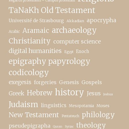
Regards protestants – Campus protestant
TaNaKh Old Testament
apocrypha
Université de Strasbourg
Akkadian
archaeology
Aramaic
Arabic
Christianity
computer science
digital humanities
Enoch
Egypt
epigraphy papyrology
codicology
exegesis
forgeries
Genesis
Gospels
history
Hebrew
Greek
Jesus
Joshua
Judaism
linguistics
Moses
Mesopotamia
New Testament
philology
Pentateuch
theology
pseudepigrapha
Quran
Syriac