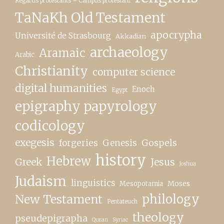
Regards protestants – Campus protestant
TaNaKh Old Testament
apocrypha
Université de Strasbourg
Akkadian
archaeology
Aramaic
Arabic
Christianity
computer science
digital humanities
Enoch
Egypt
epigraphy papyrology
codicology
exegesis
forgeries
Genesis
Gospels
history
Hebrew
Greek
Jesus
Joshua
Judaism
linguistics
Moses
Mesopotamia
New Testament
philology
Pentateuch
theology
pseudepigrapha
Quran
Syriac