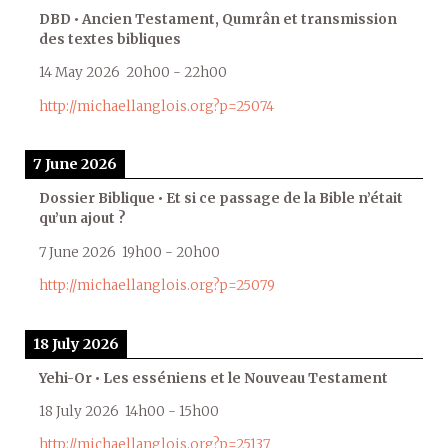
DBD • Ancien Testament, Qumrân et transmission
des textes bibliques
14 May 2026
20h00
-
22h00
http://michaellanglois.org?p=25074
7 June 2026
Dossier Biblique • Et si ce passage de la Bible n’était
qu’un ajout ?
7 June 2026
19h00
-
20h00
http://michaellanglois.org?p=25079
18 July 2026
Yehi-Or • Les esséniens et le Nouveau Testament
18 July 2026
14h00
-
15h00
http://michaellanglois.org?p=25137