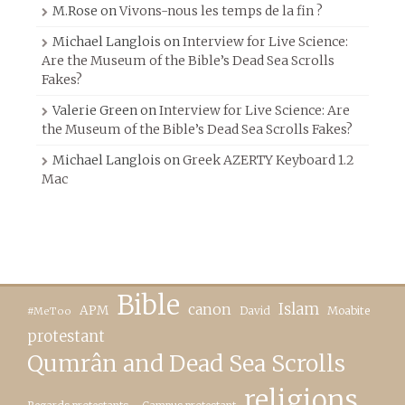
M.Rose
on
Vivons-nous les temps de la fin ?
Michael Langlois
on
Interview for Live Science:
Are the Museum of the Bible’s Dead Sea Scrolls
Fakes?
Valerie Green
on
Interview for Live Science: Are
the Museum of the Bible’s Dead Sea Scrolls Fakes?
Michael Langlois
on
Greek AZERTY Keyboard 1.2
Mac
Bible
canon
Islam
APM
David
Moabite
#MeToo
protestant
Qumrân and Dead Sea Scrolls
religions