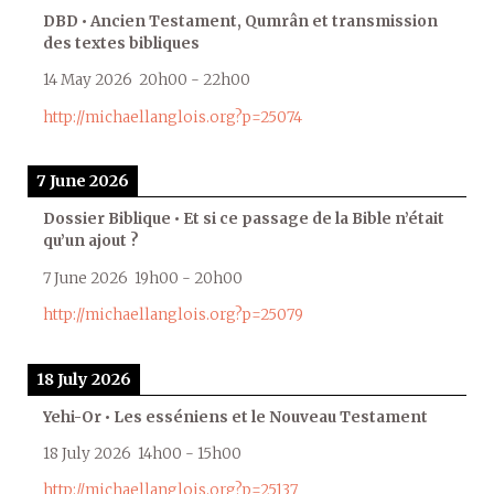
DBD • Ancien Testament, Qumrân et transmission
des textes bibliques
14 May 2026
20h00
-
22h00
http://michaellanglois.org?p=25074
7 June 2026
Dossier Biblique • Et si ce passage de la Bible n’était
qu’un ajout ?
7 June 2026
19h00
-
20h00
http://michaellanglois.org?p=25079
18 July 2026
Yehi-Or • Les esséniens et le Nouveau Testament
18 July 2026
14h00
-
15h00
http://michaellanglois.org?p=25137