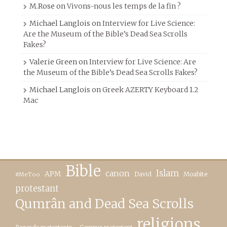
M.Rose
on
Vivons-nous les temps de la fin ?
Michael Langlois
on
Interview for Live Science:
Are the Museum of the Bible’s Dead Sea Scrolls
Fakes?
Valerie Green
on
Interview for Live Science: Are
the Museum of the Bible’s Dead Sea Scrolls Fakes?
Michael Langlois
on
Greek AZERTY Keyboard 1.2
Mac
Bible
canon
Islam
APM
David
Moabite
#MeToo
protestant
Qumrân and Dead Sea Scrolls
religions