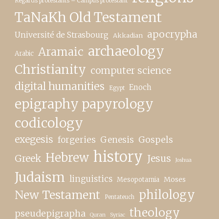
Regards protestants – Campus protestant
TaNaKh Old Testament
apocrypha
Université de Strasbourg
Akkadian
archaeology
Aramaic
Arabic
Christianity
computer science
digital humanities
Enoch
Egypt
epigraphy papyrology
codicology
exegesis
forgeries
Genesis
Gospels
history
Hebrew
Greek
Jesus
Joshua
Judaism
linguistics
Moses
Mesopotamia
New Testament
philology
Pentateuch
theology
pseudepigrapha
Quran
Syriac