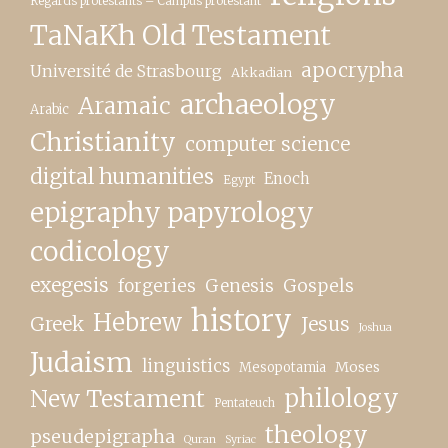
Regards protestants – Campus protestant
TaNaKh Old Testament
apocrypha
Université de Strasbourg
Akkadian
archaeology
Aramaic
Arabic
Christianity
computer science
digital humanities
Enoch
Egypt
epigraphy papyrology
codicology
exegesis
forgeries
Genesis
Gospels
history
Hebrew
Greek
Jesus
Joshua
Judaism
linguistics
Moses
Mesopotamia
New Testament
philology
Pentateuch
theology
pseudepigrapha
Quran
Syriac