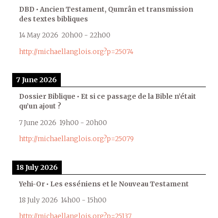
DBD • Ancien Testament, Qumrân et transmission
des textes bibliques
14 May 2026
20h00
-
22h00
http://michaellanglois.org?p=25074
7 June 2026
Dossier Biblique • Et si ce passage de la Bible n’était
qu’un ajout ?
7 June 2026
19h00
-
20h00
http://michaellanglois.org?p=25079
18 July 2026
Yehi-Or • Les esséniens et le Nouveau Testament
18 July 2026
14h00
-
15h00
http://michaellanglois.org?p=25137