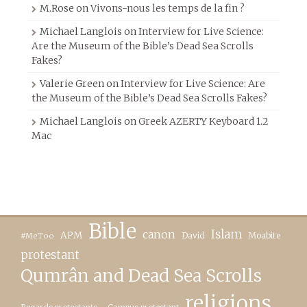
M.Rose
on
Vivons-nous les temps de la fin ?
Michael Langlois
on
Interview for Live Science:
Are the Museum of the Bible’s Dead Sea Scrolls
Fakes?
Valerie Green
on
Interview for Live Science: Are
the Museum of the Bible’s Dead Sea Scrolls Fakes?
Michael Langlois
on
Greek AZERTY Keyboard 1.2
Mac
Bible
canon
Islam
APM
David
Moabite
#MeToo
protestant
Qumrân and Dead Sea Scrolls
religions