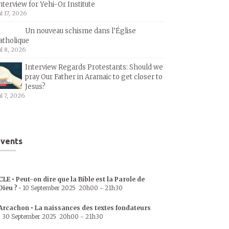
nterview for Yehi-Or Institute
ul 17, 2026
Un nouveau schisme dans l’Église
atholique
ul 8, 2026
Interview Regards Protestants: Should we
pray Our Father in Aramaic to get closer to
Jesus?
ul 7, 2026
vents
CLE • Peut-on dire que la Bible est la Parole de
Dieu ?
•
10 September 2025
20h00
-
21h30
Arcachon • La naissances des textes fondateurs
•
30 September 2025
20h00
-
21h30