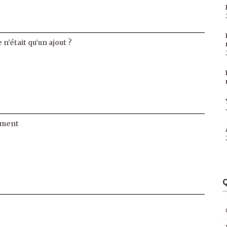
 n’était qu’un ajout ?
ament
Q