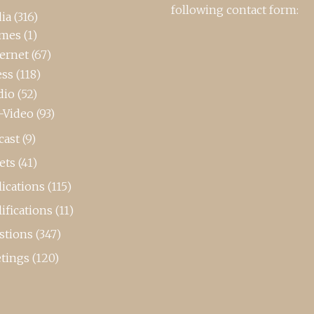
following contact form:
ia
(316)
mes
(1)
ternet
(67)
ess
(118)
dio
(52)
-Video
(93)
cast
(9)
ets
(41)
ications
(115)
ifications
(11)
stions
(347)
tings
(120)