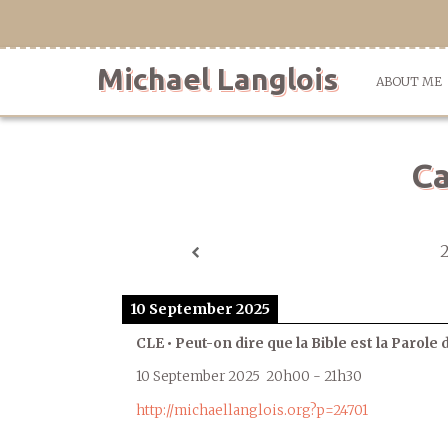
Skip
to
content
Michael Langlois
ABOUT ME
Ca
10 September 2025
CLE • Peut-on dire que la Bible est la Parole 
10 September 2025
20h00
-
21h30
http://michaellanglois.org?p=24701