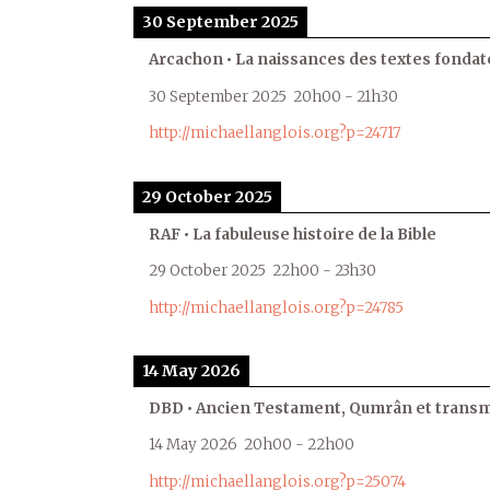
30 September 2025
Arcachon • La naissances des textes fondat
30 September 2025
20h00
-
21h30
http://michaellanglois.org?p=24717
29 October 2025
RAF • La fabuleuse histoire de la Bible
29 October 2025
22h00
-
23h30
http://michaellanglois.org?p=24785
14 May 2026
DBD • Ancien Testament, Qumrân et transmi
14 May 2026
20h00
-
22h00
http://michaellanglois.org?p=25074