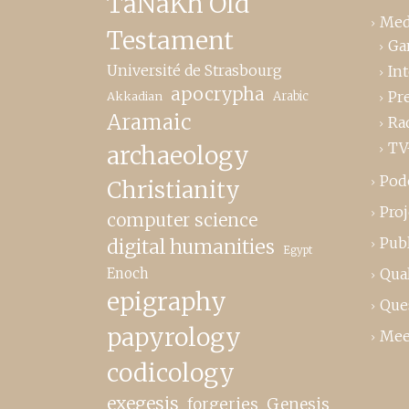
TaNaKh Old
Med
Testament
Ga
Université de Strasbourg
In
apocrypha
Pr
Akkadian
Arabic
Aramaic
Ra
TV
archaeology
Pod
Christianity
Proj
computer science
Publ
digital humanities
Egypt
Enoch
Qual
epigraphy
Que
papyrology
Mee
codicology
exegesis
forgeries
Genesis