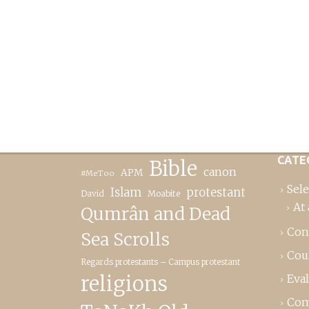
CATE
Bible
canon
APM
#MeToo
Sele
Islam
protestant
David
Moabite
At 
Qumrân and Dead
Con
Sea Scrolls
Cou
Regards protestants – Campus protestant
religions
Eva
Com