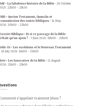
RAF • La fabuleuse histoire de la Bible
•
29 October
2025
22h00
-
23h30
DBD • Ancien Testament, Qumrân et
transmission des textes bibliques
•
14 May
2026
20h00
-
22h00
Dossier Biblique • Et si ce passage de la Bible
n’était qu’un ajout ?
•
7 June 2026
19h00
-
20h00
Yehi-Or • Les esséniens et le Nouveau Testament
•
18 July 2026
14h00
-
15h00
Arte • Les faussaires de la Bible
•
11 August
2026
21h00
-
23h00
uestions
Comment s’appelait vraiment Jésus ?