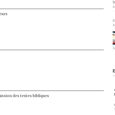
I
J
eurs
c
J
J
E
ssion des textes bibliques