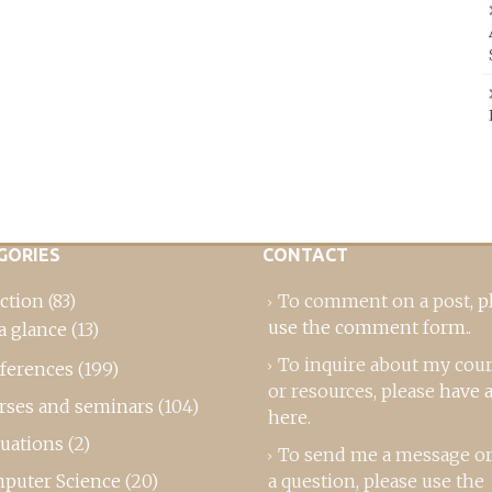
GORIES
CONTACT
ction
(83)
To comment on a post,
p
use the comment form
..
a glance
(13)
To inquire about my cou
ferences
(199)
or resources, please
have a
rses and seminars
(104)
here
.
luations
(2)
To send me a message or
puter Science
(20)
a question, please use the