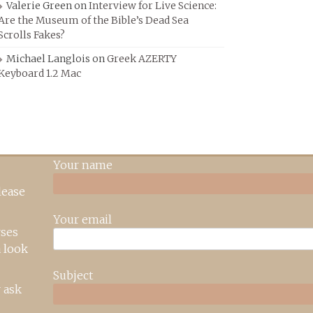
Valerie Green
on
Interview for Live Science:
Are the Museum of the Bible’s Dead Sea
Scrolls Fakes?
Michael Langlois
on
Greek AZERTY
Keyboard 1.2 Mac
Your name
lease
Your email
rses
 look
Subject
 ask