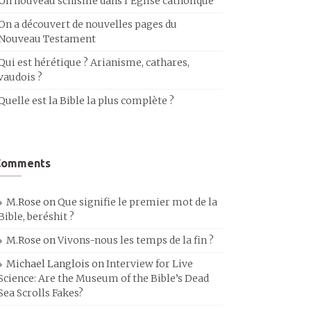
Un nouveau schisme dans l’Église catholique
On a découvert de nouvelles pages du
Nouveau Testament
Qui est hérétique ? Arianisme, cathares,
vaudois ?
Quelle est la Bible la plus complète ?
Comments
M.Rose
on
Que signifie le premier mot de la
Bible, beréshit ?
M.Rose
on
Vivons-nous les temps de la fin ?
Michael Langlois
on
Interview for Live
Science: Are the Museum of the Bible’s Dead
Sea Scrolls Fakes?