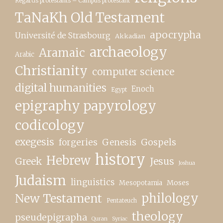
Regards protestants – Campus protestant
TaNaKh Old Testament
apocrypha
Université de Strasbourg
Akkadian
archaeology
Aramaic
Arabic
Christianity
computer science
digital humanities
Enoch
Egypt
epigraphy papyrology
codicology
exegesis
forgeries
Genesis
Gospels
history
Hebrew
Greek
Jesus
Joshua
Judaism
linguistics
Moses
Mesopotamia
New Testament
philology
Pentateuch
theology
pseudepigrapha
Quran
Syriac