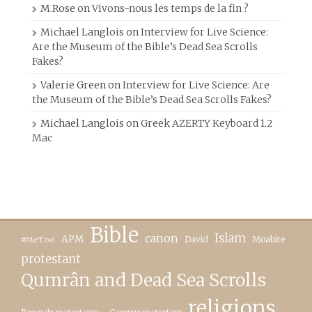
M.Rose
on
Vivons-nous les temps de la fin ?
Michael Langlois
on
Interview for Live Science:
Are the Museum of the Bible’s Dead Sea Scrolls
Fakes?
Valerie Green
on
Interview for Live Science: Are
the Museum of the Bible’s Dead Sea Scrolls Fakes?
Michael Langlois
on
Greek AZERTY Keyboard 1.2
Mac
Bible
canon
Islam
APM
David
Moabite
#MeToo
protestant
Qumrân and Dead Sea Scrolls
religions