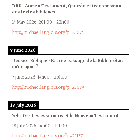
DBD • Ancien Testament, Qumrân et transmission
des textes bibliques
14 May 2026
20h00
-
22h00
http://michaellanglois.org?p=25074
7 June 2026
Dossier Biblique • Et si ce passage de la Bible n’était
qu’un ajout ?
7 June 2026
19h00
-
20h00
http://michaellanglois.org?p=25079
18 July 2026
Yehi-Or • Les esséniens et le Nouveau Testament
18 July 2026
14h00
-
15h00
http://michaellanglois.org?p=25137