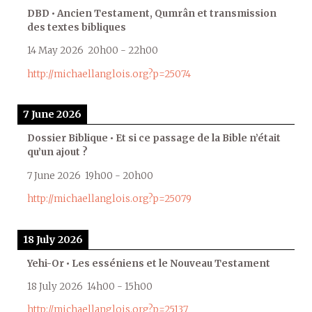
DBD • Ancien Testament, Qumrân et transmission
des textes bibliques
14 May 2026
20h00
-
22h00
http://michaellanglois.org?p=25074
7 June 2026
Dossier Biblique • Et si ce passage de la Bible n’était
qu’un ajout ?
7 June 2026
19h00
-
20h00
http://michaellanglois.org?p=25079
18 July 2026
Yehi-Or • Les esséniens et le Nouveau Testament
18 July 2026
14h00
-
15h00
http://michaellanglois.org?p=25137