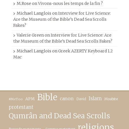
M.Rose
on
Vivons-nous les temps de la fin ?
Michael Langlois
on
Interview for Live Science:
Are the Museum of the Bible’s Dead Sea Scrolls
Fakes?
Valerie Green
on
Interview for Live Science: Are
the Museum of the Bible’s Dead Sea Scrolls Fakes?
Michael Langlois
on
Greek AZERTY Keyboard 1.2
Mac
Bible
canon
Islam
APM
David
Moabite
#MeToo
protestant
Qumrân and Dead Sea Scrolls
religions