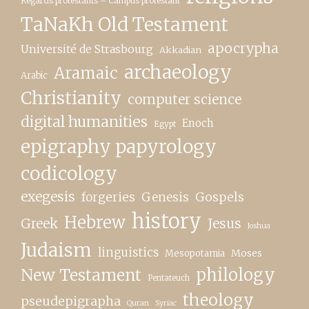
Regards protestants – Campus protestant
TaNaKh Old Testament
apocrypha
Université de Strasbourg
Akkadian
archaeology
Aramaic
Arabic
Christianity
computer science
digital humanities
Enoch
Egypt
epigraphy papyrology
codicology
exegesis
forgeries
Genesis
Gospels
history
Hebrew
Greek
Jesus
Joshua
Judaism
linguistics
Moses
Mesopotamia
New Testament
philology
Pentateuch
theology
pseudepigrapha
Quran
Syriac