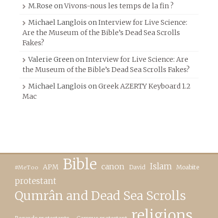
M.Rose
on
Vivons-nous les temps de la fin ?
Michael Langlois
on
Interview for Live Science:
Are the Museum of the Bible’s Dead Sea Scrolls
Fakes?
Valerie Green
on
Interview for Live Science: Are
the Museum of the Bible’s Dead Sea Scrolls Fakes?
Michael Langlois
on
Greek AZERTY Keyboard 1.2
Mac
Bible
canon
Islam
APM
David
Moabite
#MeToo
protestant
Qumrân and Dead Sea Scrolls
religions