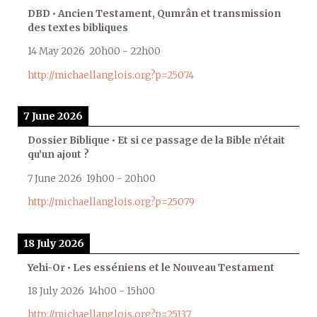
DBD • Ancien Testament, Qumrân et transmission
des textes bibliques
14 May 2026
20h00
-
22h00
http://michaellanglois.org?p=25074
7 June 2026
Dossier Biblique • Et si ce passage de la Bible n’était
qu’un ajout ?
7 June 2026
19h00
-
20h00
http://michaellanglois.org?p=25079
18 July 2026
Yehi-Or • Les esséniens et le Nouveau Testament
18 July 2026
14h00
-
15h00
http://michaellanglois.org?p=25137