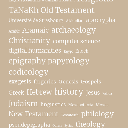
Regards protestants – Campus protestant
TaNaKh Old Testament
apocrypha
Université de Strasbourg
Akkadian
archaeology
Aramaic
Arabic
Christianity
computer science
digital humanities
Enoch
Egypt
epigraphy papyrology
codicology
exegesis
forgeries
Genesis
Gospels
history
Hebrew
Greek
Jesus
Joshua
Judaism
linguistics
Moses
Mesopotamia
New Testament
philology
Pentateuch
theology
pseudepigrapha
Quran
Syriac