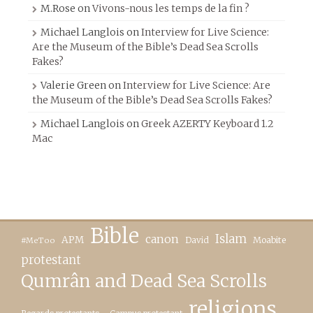
M.Rose
on
Vivons-nous les temps de la fin ?
Michael Langlois
on
Interview for Live Science:
Are the Museum of the Bible’s Dead Sea Scrolls
Fakes?
Valerie Green
on
Interview for Live Science: Are
the Museum of the Bible’s Dead Sea Scrolls Fakes?
Michael Langlois
on
Greek AZERTY Keyboard 1.2
Mac
Bible
canon
Islam
APM
David
Moabite
#MeToo
protestant
Qumrân and Dead Sea Scrolls
religions