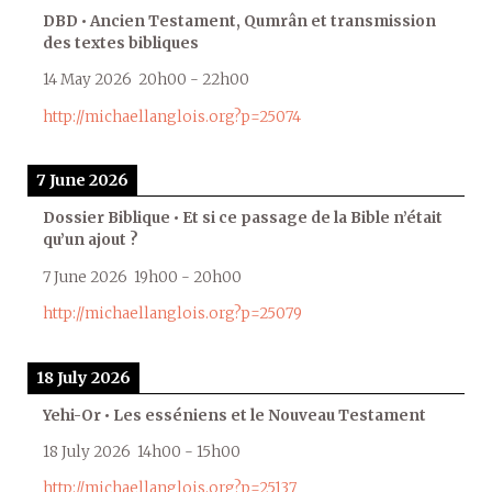
DBD • Ancien Testament, Qumrân et transmission
des textes bibliques
14 May 2026
20h00
-
22h00
http://michaellanglois.org?p=25074
7 June 2026
Dossier Biblique • Et si ce passage de la Bible n’était
qu’un ajout ?
7 June 2026
19h00
-
20h00
http://michaellanglois.org?p=25079
18 July 2026
Yehi-Or • Les esséniens et le Nouveau Testament
18 July 2026
14h00
-
15h00
http://michaellanglois.org?p=25137