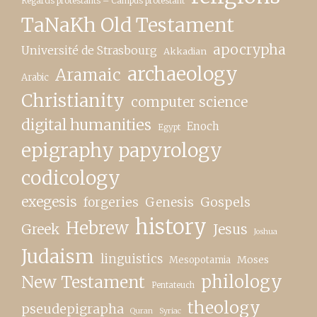
Regards protestants – Campus protestant
TaNaKh Old Testament
apocrypha
Université de Strasbourg
Akkadian
archaeology
Aramaic
Arabic
Christianity
computer science
digital humanities
Enoch
Egypt
epigraphy papyrology
codicology
exegesis
forgeries
Genesis
Gospels
history
Hebrew
Greek
Jesus
Joshua
Judaism
linguistics
Moses
Mesopotamia
New Testament
philology
Pentateuch
theology
pseudepigrapha
Quran
Syriac