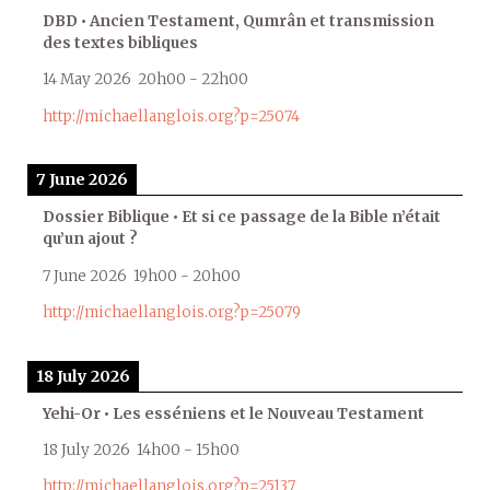
DBD • Ancien Testament, Qumrân et transmission
des textes bibliques
14 May 2026
20h00
-
22h00
http://michaellanglois.org?p=25074
7 June 2026
Dossier Biblique • Et si ce passage de la Bible n’était
qu’un ajout ?
7 June 2026
19h00
-
20h00
http://michaellanglois.org?p=25079
18 July 2026
Yehi-Or • Les esséniens et le Nouveau Testament
18 July 2026
14h00
-
15h00
http://michaellanglois.org?p=25137