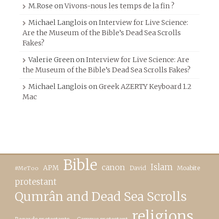
M.Rose
on
Vivons-nous les temps de la fin ?
Michael Langlois
on
Interview for Live Science:
Are the Museum of the Bible’s Dead Sea Scrolls
Fakes?
Valerie Green
on
Interview for Live Science: Are
the Museum of the Bible’s Dead Sea Scrolls Fakes?
Michael Langlois
on
Greek AZERTY Keyboard 1.2
Mac
Bible
canon
Islam
APM
David
Moabite
#MeToo
protestant
Qumrân and Dead Sea Scrolls
religions