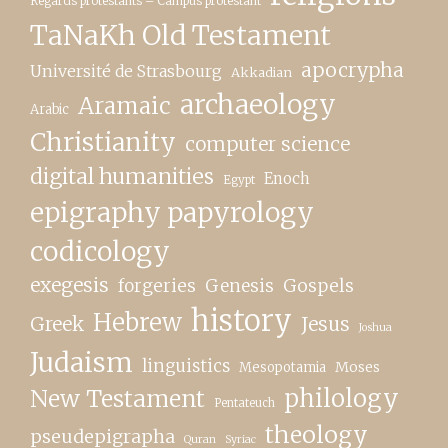
Regards protestants – Campus protestant
TaNaKh Old Testament
apocrypha
Université de Strasbourg
Akkadian
archaeology
Aramaic
Arabic
Christianity
computer science
digital humanities
Enoch
Egypt
epigraphy papyrology
codicology
exegesis
forgeries
Genesis
Gospels
history
Hebrew
Greek
Jesus
Joshua
Judaism
linguistics
Moses
Mesopotamia
New Testament
philology
Pentateuch
theology
pseudepigrapha
Quran
Syriac