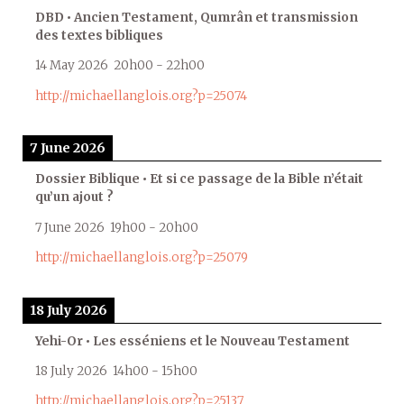
DBD • Ancien Testament, Qumrân et transmission
des textes bibliques
14 May 2026
20h00
-
22h00
http://michaellanglois.org?p=25074
7 June 2026
Dossier Biblique • Et si ce passage de la Bible n’était
qu’un ajout ?
7 June 2026
19h00
-
20h00
http://michaellanglois.org?p=25079
18 July 2026
Yehi-Or • Les esséniens et le Nouveau Testament
18 July 2026
14h00
-
15h00
http://michaellanglois.org?p=25137