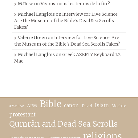
M.Rose
on
Vivons-nous les temps de la fin ?
Michael Langlois
on
Interview for Live Science:
Are the Museum of the Bible’s Dead Sea Scrolls
Fakes?
Valerie Green
on
Interview for Live Science: Are
the Museum of the Bible’s Dead Sea Scrolls Fakes?
Michael Langlois
on
Greek AZERTY Keyboard 1.2
Mac
Bible
canon
Islam
APM
David
Moabite
#MeToo
protestant
Qumrân and Dead Sea Scrolls
religions