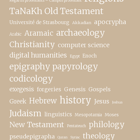
Regards protestants – Campus protestant
TaNaKh Old Testament
apocrypha
Université de Strasbourg
Akkadian
archaeology
Aramaic
Arabic
Christianity
computer science
digital humanities
Enoch
Egypt
epigraphy papyrology
codicology
exegesis
forgeries
Genesis
Gospels
history
Hebrew
Greek
Jesus
Joshua
Judaism
linguistics
Moses
Mesopotamia
New Testament
philology
Pentateuch
theology
pseudepigrapha
Quran
Syriac