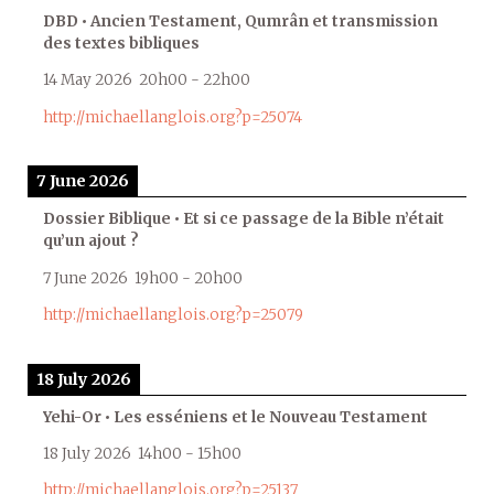
DBD • Ancien Testament, Qumrân et transmission
des textes bibliques
14 May 2026
20h00
-
22h00
http://michaellanglois.org?p=25074
7 June 2026
Dossier Biblique • Et si ce passage de la Bible n’était
qu’un ajout ?
7 June 2026
19h00
-
20h00
http://michaellanglois.org?p=25079
18 July 2026
Yehi-Or • Les esséniens et le Nouveau Testament
18 July 2026
14h00
-
15h00
http://michaellanglois.org?p=25137