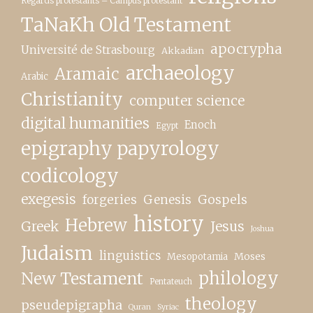
Regards protestants – Campus protestant
TaNaKh Old Testament
apocrypha
Université de Strasbourg
Akkadian
archaeology
Aramaic
Arabic
Christianity
computer science
digital humanities
Enoch
Egypt
epigraphy papyrology
codicology
exegesis
forgeries
Genesis
Gospels
history
Hebrew
Greek
Jesus
Joshua
Judaism
linguistics
Moses
Mesopotamia
New Testament
philology
Pentateuch
theology
pseudepigrapha
Quran
Syriac