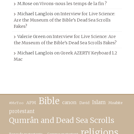
M.Rose
on
Vivons-nous les temps de la fin ?
Michael Langlois
on
Interview for Live Science:
Are the Museum of the Bible’s Dead Sea Scrolls
Fakes?
Valerie Green
on
Interview for Live Science: Are
the Museum of the Bible’s Dead Sea Scrolls Fakes?
Michael Langlois
on
Greek AZERTY Keyboard 1.2
Mac
Bible
canon
Islam
APM
David
Moabite
#MeToo
protestant
Qumrân and Dead Sea Scrolls
religions