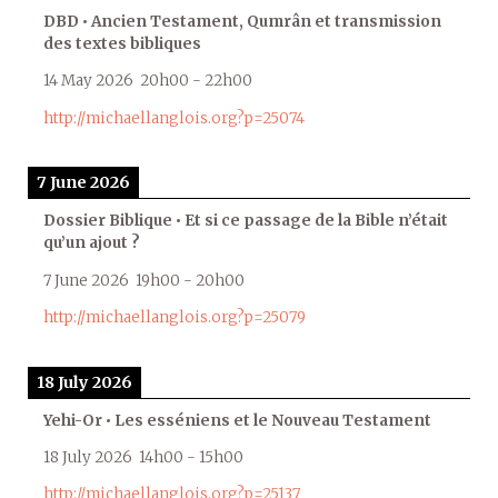
DBD • Ancien Testament, Qumrân et transmission
des textes bibliques
14 May 2026
20h00
-
22h00
http://michaellanglois.org?p=25074
7 June 2026
Dossier Biblique • Et si ce passage de la Bible n’était
qu’un ajout ?
7 June 2026
19h00
-
20h00
http://michaellanglois.org?p=25079
18 July 2026
Yehi-Or • Les esséniens et le Nouveau Testament
18 July 2026
14h00
-
15h00
http://michaellanglois.org?p=25137