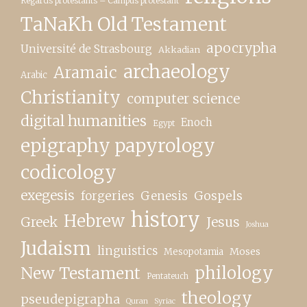
Regards protestants – Campus protestant
TaNaKh Old Testament
apocrypha
Université de Strasbourg
Akkadian
archaeology
Aramaic
Arabic
Christianity
computer science
digital humanities
Enoch
Egypt
epigraphy papyrology
codicology
exegesis
forgeries
Genesis
Gospels
history
Hebrew
Greek
Jesus
Joshua
Judaism
linguistics
Moses
Mesopotamia
New Testament
philology
Pentateuch
theology
pseudepigrapha
Quran
Syriac