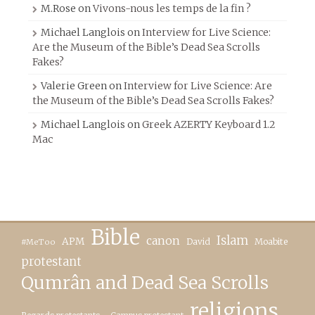
M.Rose
on
Vivons-nous les temps de la fin ?
Michael Langlois
on
Interview for Live Science:
Are the Museum of the Bible’s Dead Sea Scrolls
Fakes?
Valerie Green
on
Interview for Live Science: Are
the Museum of the Bible’s Dead Sea Scrolls Fakes?
Michael Langlois
on
Greek AZERTY Keyboard 1.2
Mac
Bible
canon
Islam
APM
David
Moabite
#MeToo
protestant
Qumrân and Dead Sea Scrolls
religions