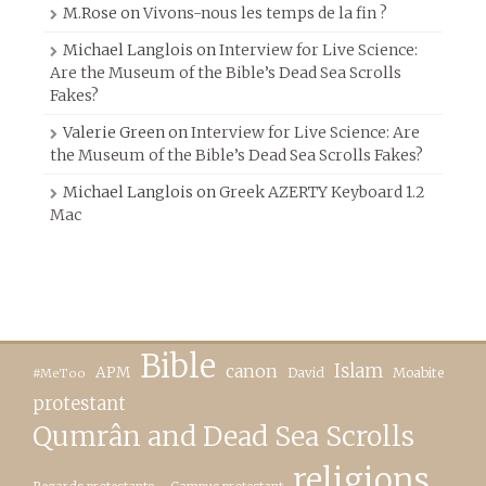
M.Rose
on
Vivons-nous les temps de la fin ?
Michael Langlois
on
Interview for Live Science:
Are the Museum of the Bible’s Dead Sea Scrolls
Fakes?
Valerie Green
on
Interview for Live Science: Are
the Museum of the Bible’s Dead Sea Scrolls Fakes?
Michael Langlois
on
Greek AZERTY Keyboard 1.2
Mac
Bible
canon
Islam
APM
David
Moabite
#MeToo
protestant
Qumrân and Dead Sea Scrolls
religions