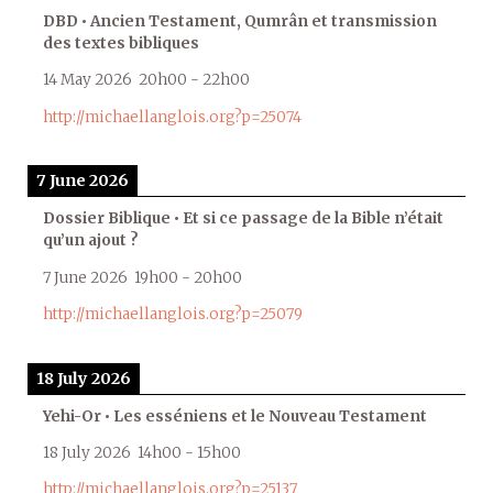
DBD • Ancien Testament, Qumrân et transmission
des textes bibliques
14 May 2026
20h00
-
22h00
http://michaellanglois.org?p=25074
7 June 2026
Dossier Biblique • Et si ce passage de la Bible n’était
qu’un ajout ?
7 June 2026
19h00
-
20h00
http://michaellanglois.org?p=25079
18 July 2026
Yehi-Or • Les esséniens et le Nouveau Testament
18 July 2026
14h00
-
15h00
http://michaellanglois.org?p=25137