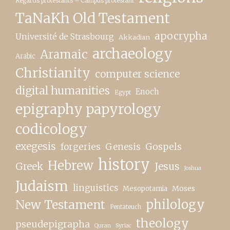
Regards protestants – Campus protestant
TaNaKh Old Testament
apocrypha
Université de Strasbourg
Akkadian
archaeology
Aramaic
Arabic
Christianity
computer science
digital humanities
Enoch
Egypt
epigraphy papyrology
codicology
exegesis
forgeries
Genesis
Gospels
history
Hebrew
Greek
Jesus
Joshua
Judaism
linguistics
Moses
Mesopotamia
New Testament
philology
Pentateuch
theology
pseudepigrapha
Quran
Syriac