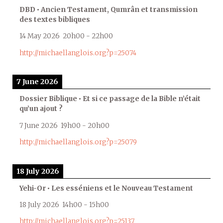
DBD • Ancien Testament, Qumrân et transmission
des textes bibliques
14 May 2026
20h00
-
22h00
http://michaellanglois.org?p=25074
7 June 2026
Dossier Biblique • Et si ce passage de la Bible n’était
qu’un ajout ?
7 June 2026
19h00
-
20h00
http://michaellanglois.org?p=25079
18 July 2026
Yehi-Or • Les esséniens et le Nouveau Testament
18 July 2026
14h00
-
15h00
http://michaellanglois.org?p=25137