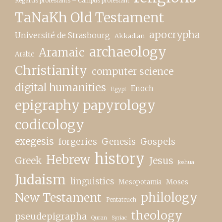
Regards protestants – Campus protestant
TaNaKh Old Testament
apocrypha
Université de Strasbourg
Akkadian
archaeology
Aramaic
Arabic
Christianity
computer science
digital humanities
Enoch
Egypt
epigraphy papyrology
codicology
exegesis
forgeries
Genesis
Gospels
history
Hebrew
Greek
Jesus
Joshua
Judaism
linguistics
Moses
Mesopotamia
New Testament
philology
Pentateuch
theology
pseudepigrapha
Quran
Syriac