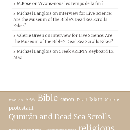
M.Rose
on
Vivons-nous les temps de la fin ?
Michael Langlois
on
Interview for Live Science:
Are the Museum of the Bible’s Dead Sea Scrolls
Fakes?
Valerie Green
on
Interview for Live Science: Are
the Museum of the Bible’s Dead Sea Scrolls Fakes?
Michael Langlois
on
Greek AZERTY Keyboard 1.2
Mac
Bible
canon
Islam
APM
David
Moabite
#MeToo
protestant
Qumrân and Dead Sea Scrolls
religions