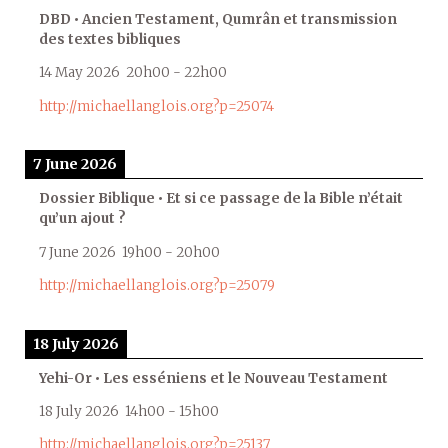
DBD • Ancien Testament, Qumrân et transmission
des textes bibliques
14 May 2026
20h00
-
22h00
http://michaellanglois.org?p=25074
7 June 2026
Dossier Biblique • Et si ce passage de la Bible n’était
qu’un ajout ?
7 June 2026
19h00
-
20h00
http://michaellanglois.org?p=25079
18 July 2026
Yehi-Or • Les esséniens et le Nouveau Testament
18 July 2026
14h00
-
15h00
http://michaellanglois.org?p=25137