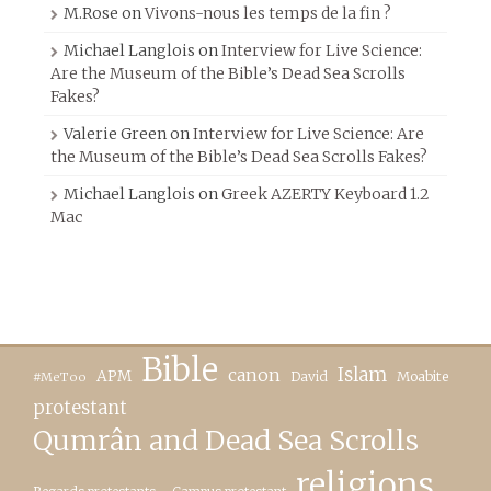
M.Rose
on
Vivons-nous les temps de la fin ?
Michael Langlois
on
Interview for Live Science:
Are the Museum of the Bible’s Dead Sea Scrolls
Fakes?
Valerie Green
on
Interview for Live Science: Are
the Museum of the Bible’s Dead Sea Scrolls Fakes?
Michael Langlois
on
Greek AZERTY Keyboard 1.2
Mac
Bible
canon
Islam
APM
David
Moabite
#MeToo
protestant
Qumrân and Dead Sea Scrolls
religions