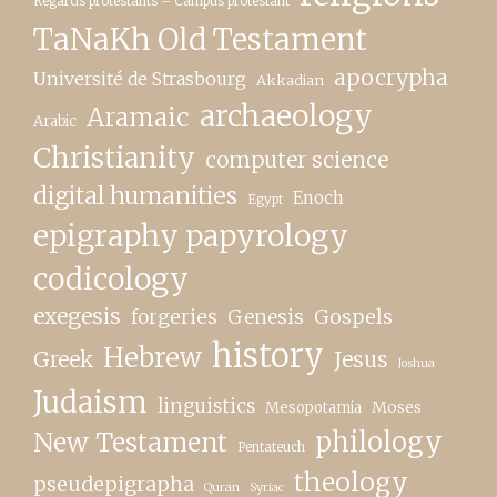
Regards protestants – Campus protestant
TaNaKh Old Testament
apocrypha
Université de Strasbourg
Akkadian
archaeology
Aramaic
Arabic
Christianity
computer science
digital humanities
Enoch
Egypt
epigraphy papyrology
codicology
exegesis
forgeries
Genesis
Gospels
history
Hebrew
Greek
Jesus
Joshua
Judaism
linguistics
Moses
Mesopotamia
New Testament
philology
Pentateuch
theology
pseudepigrapha
Quran
Syriac