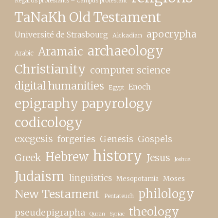
Regards protestants – Campus protestant
TaNaKh Old Testament
apocrypha
Université de Strasbourg
Akkadian
archaeology
Aramaic
Arabic
Christianity
computer science
digital humanities
Enoch
Egypt
epigraphy papyrology
codicology
exegesis
forgeries
Genesis
Gospels
history
Hebrew
Greek
Jesus
Joshua
Judaism
linguistics
Moses
Mesopotamia
New Testament
philology
Pentateuch
theology
pseudepigrapha
Quran
Syriac