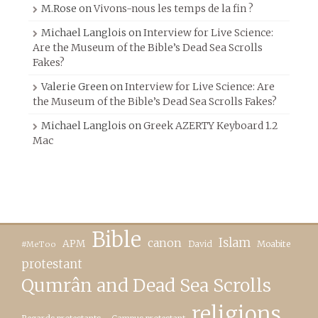
M.Rose
on
Vivons-nous les temps de la fin ?
Michael Langlois
on
Interview for Live Science:
Are the Museum of the Bible’s Dead Sea Scrolls
Fakes?
Valerie Green
on
Interview for Live Science: Are
the Museum of the Bible’s Dead Sea Scrolls Fakes?
Michael Langlois
on
Greek AZERTY Keyboard 1.2
Mac
Bible
canon
Islam
APM
David
Moabite
#MeToo
protestant
Qumrân and Dead Sea Scrolls
religions