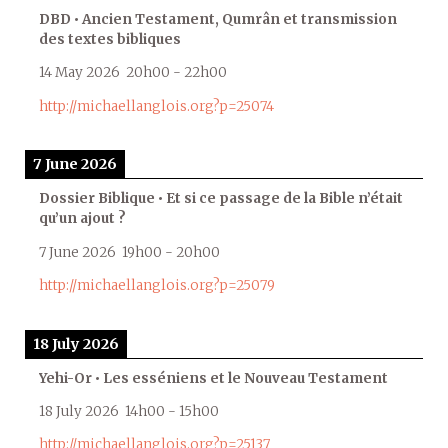
DBD • Ancien Testament, Qumrân et transmission
des textes bibliques
14 May 2026
20h00
-
22h00
http://michaellanglois.org?p=25074
7 June 2026
Dossier Biblique • Et si ce passage de la Bible n’était
qu’un ajout ?
7 June 2026
19h00
-
20h00
http://michaellanglois.org?p=25079
18 July 2026
Yehi-Or • Les esséniens et le Nouveau Testament
18 July 2026
14h00
-
15h00
http://michaellanglois.org?p=25137