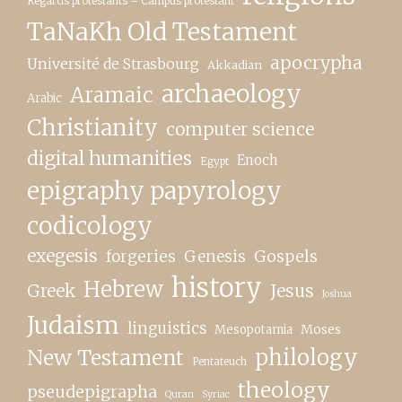
Regards protestants – Campus protestant
TaNaKh Old Testament
apocrypha
Université de Strasbourg
Akkadian
archaeology
Aramaic
Arabic
Christianity
computer science
digital humanities
Enoch
Egypt
epigraphy papyrology
codicology
exegesis
forgeries
Genesis
Gospels
history
Hebrew
Greek
Jesus
Joshua
Judaism
linguistics
Moses
Mesopotamia
New Testament
philology
Pentateuch
theology
pseudepigrapha
Quran
Syriac