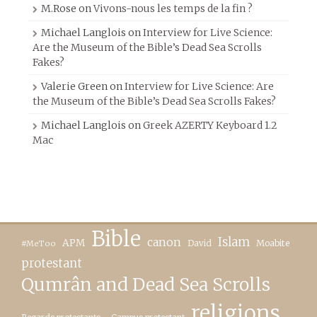
M.Rose
on
Vivons-nous les temps de la fin ?
Michael Langlois
on
Interview for Live Science:
Are the Museum of the Bible’s Dead Sea Scrolls
Fakes?
Valerie Green
on
Interview for Live Science: Are
the Museum of the Bible’s Dead Sea Scrolls Fakes?
Michael Langlois
on
Greek AZERTY Keyboard 1.2
Mac
Bible
canon
Islam
APM
David
Moabite
#MeToo
protestant
Qumrân and Dead Sea Scrolls
religions