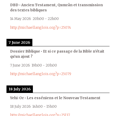
DBD • Ancien Testament, Qumrân et transmission
des textes bibliques
14 May 2026
20h00
-
22h00
http://michaellanglois.org?p=25074
7 June 2026
Dossier Biblique • Et si ce passage de la Bible n’était
qu’un ajout ?
7 June 2026
19h00
-
20h00
http://michaellanglois.org?p=25079
18 July 2026
Yehi-Or • Les esséniens et le Nouveau Testament
18 July 2026
14h00
-
15h00
http://michaellanglois.org?p=25137