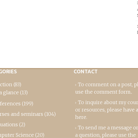
GORIES
CONTACT
ction
(83)
To comment on a post,
p
use the comment form
..
a glance
(13)
To inquire about my cou
ferences
(199)
or resources, please
have a
rses and seminars
(104)
here
.
luations
(2)
To send me a message or
puter Science
(20)
a question, please use the