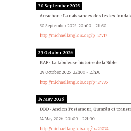
30 September 2025
Arcachon • La naissances des textes fondat
30 September 2025
20h00
-
21h30
http://michaellanglois.org?p=24717
29 October 2025
RAF • La fabuleuse histoire de la Bible
29 October 2025
22h00
-
23h30
http://michaellanglois.org?p=24785
14 May 2026
DBD • Ancien Testament, Qumrân et transmi
14 May 2026
20h00
-
22h00
http://michaellanglois.org?p=25074