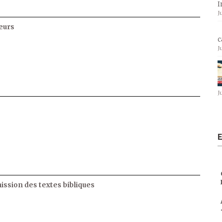
I
J
eurs
c
J
J
E
ssion des textes bibliques