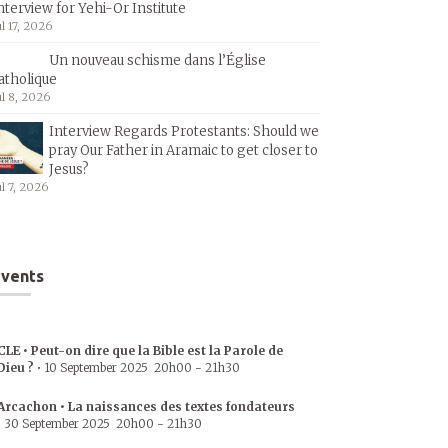
nterview for Yehi-Or Institute
ul 17, 2026
Un nouveau schisme dans l’Église
atholique
ul 8, 2026
Interview Regards Protestants: Should we
pray Our Father in Aramaic to get closer to
Jesus?
ul 7, 2026
vents
CLE • Peut-on dire que la Bible est la Parole de
Dieu ?
•
10 September 2025
20h00
-
21h30
Arcachon • La naissances des textes fondateurs
•
30 September 2025
20h00
-
21h30