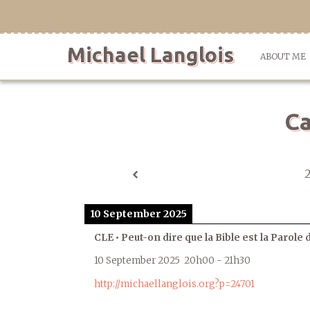
Skip
to
content
Michael Langlois
ABOUT ME
Ca
10 September 2025
CLE • Peut-on dire que la Bible est la Parole 
10 September 2025
20h00
-
21h30
http://michaellanglois.org?p=24701