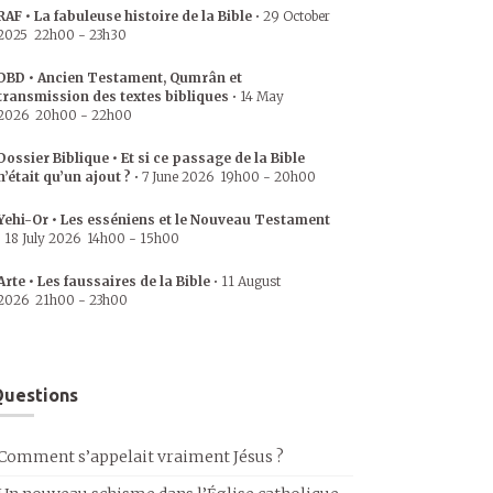
RAF • La fabuleuse histoire de la Bible
•
29 October
2025
22h00
-
23h30
DBD • Ancien Testament, Qumrân et
transmission des textes bibliques
•
14 May
2026
20h00
-
22h00
Dossier Biblique • Et si ce passage de la Bible
n’était qu’un ajout ?
•
7 June 2026
19h00
-
20h00
Yehi-Or • Les esséniens et le Nouveau Testament
•
18 July 2026
14h00
-
15h00
Arte • Les faussaires de la Bible
•
11 August
2026
21h00
-
23h00
uestions
Comment s’appelait vraiment Jésus ?