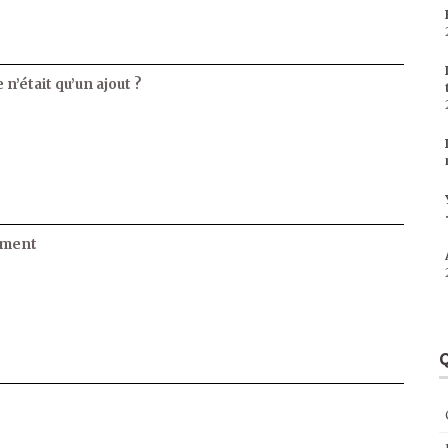
 n’était qu’un ajout ?
ament
Q