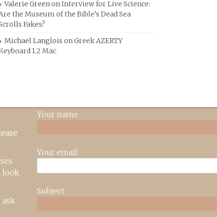
Valerie Green
on
Interview for Live Science:
Are the Museum of the Bible’s Dead Sea
Scrolls Fakes?
Michael Langlois
on
Greek AZERTY
Keyboard 1.2 Mac
Your name
lease
Your email
rses
 look
Subject
 ask