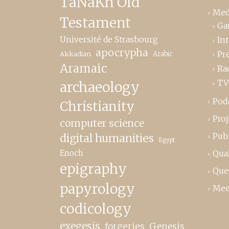
TaNaKh Old
Med
Testament
Ga
Université de Strasbourg
In
apocrypha
Pr
Akkadian
Arabic
Aramaic
Ra
TV
archaeology
Pod
Christianity
Proj
computer science
Publ
digital humanities
Egypt
Enoch
Qual
epigraphy
Que
papyrology
Mee
codicology
exegesis
forgeries
Genesis