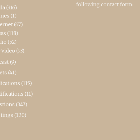
following contact form:
ia
(316)
mes
(1)
ternet
(67)
ess
(118)
dio
(52)
-Video
(93)
cast
(9)
ets
(41)
ications
(115)
ifications
(11)
stions
(347)
tings
(120)