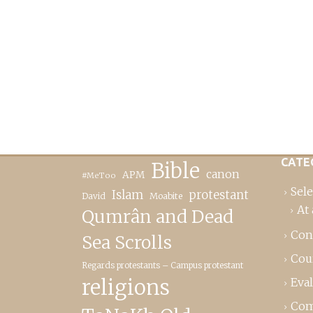
CATE
Bible
canon
APM
#MeToo
Sele
Islam
protestant
David
Moabite
At 
Qumrân and Dead
Con
Sea Scrolls
Cou
Regards protestants – Campus protestant
religions
Eva
Com