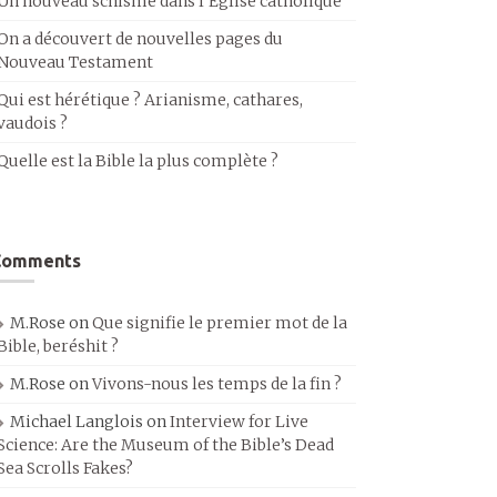
Un nouveau schisme dans l’Église catholique
On a découvert de nouvelles pages du
Nouveau Testament
Qui est hérétique ? Arianisme, cathares,
vaudois ?
Quelle est la Bible la plus complète ?
Comments
M.Rose
on
Que signifie le premier mot de la
Bible, beréshit ?
M.Rose
on
Vivons-nous les temps de la fin ?
Michael Langlois
on
Interview for Live
Science: Are the Museum of the Bible’s Dead
Sea Scrolls Fakes?