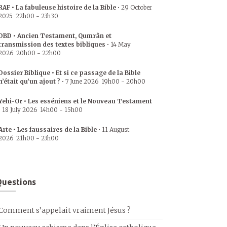
RAF • La fabuleuse histoire de la Bible
•
29 October
2025
22h00
-
23h30
DBD • Ancien Testament, Qumrân et
transmission des textes bibliques
•
14 May
2026
20h00
-
22h00
Dossier Biblique • Et si ce passage de la Bible
n’était qu’un ajout ?
•
7 June 2026
19h00
-
20h00
Yehi-Or • Les esséniens et le Nouveau Testament
•
18 July 2026
14h00
-
15h00
Arte • Les faussaires de la Bible
•
11 August
2026
21h00
-
23h00
uestions
Comment s’appelait vraiment Jésus ?