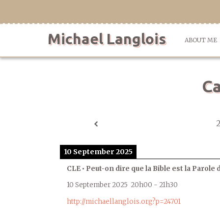
Skip
to
content
Michael Langlois
ABOUT ME
Ca
10 September 2025
CLE • Peut-on dire que la Bible est la Parole 
10 September 2025
20h00
-
21h30
http://michaellanglois.org?p=24701