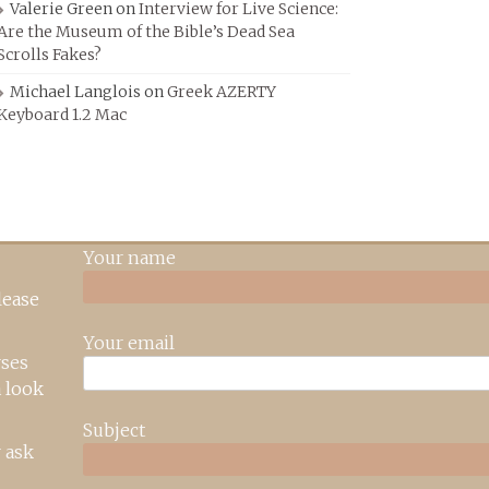
Valerie Green
on
Interview for Live Science:
Are the Museum of the Bible’s Dead Sea
Scrolls Fakes?
Michael Langlois
on
Greek AZERTY
Keyboard 1.2 Mac
Your name
lease
Your email
rses
 look
Subject
 ask