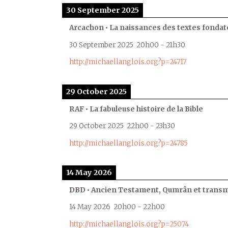
30 September 2025
Arcachon • La naissances des textes fondat
30 September 2025
20h00
-
21h30
http://michaellanglois.org?p=24717
29 October 2025
RAF • La fabuleuse histoire de la Bible
29 October 2025
22h00
-
23h30
http://michaellanglois.org?p=24785
14 May 2026
DBD • Ancien Testament, Qumrân et transmi
14 May 2026
20h00
-
22h00
http://michaellanglois.org?p=25074