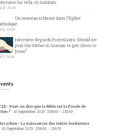
nterview for Yehi-Or Institute
ul 17, 2026
Un nouveau schisme dans l’Église
atholique
ul 8, 2026
Interview Regards Protestants: Should we
pray Our Father in Aramaic to get closer to
Jesus?
ul 7, 2026
vents
CLE • Peut-on dire que la Bible est la Parole de
Dieu ?
•
10 September 2025
20h00
-
21h30
Arcachon • La naissances des textes fondateurs
•
30 September 2025
20h00
-
21h30