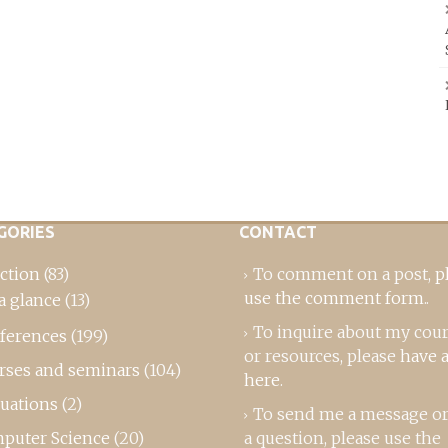
GORIES
CONTACT
ction
(83)
To comment on a post,
p
use the comment form
..
a glance
(13)
To inquire about my cou
ferences
(199)
or resources, please
have a
rses and seminars
(104)
here
.
luations
(2)
To send me a message or
puter Science
(20)
a question, please use the