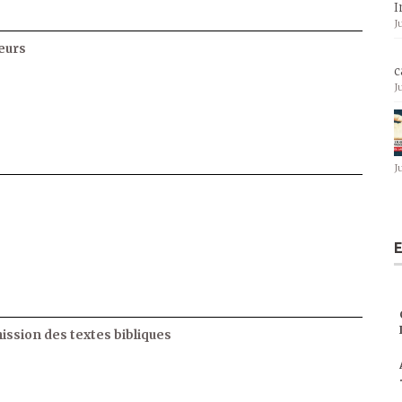
I
J
eurs
c
J
J
E
ssion des textes bibliques