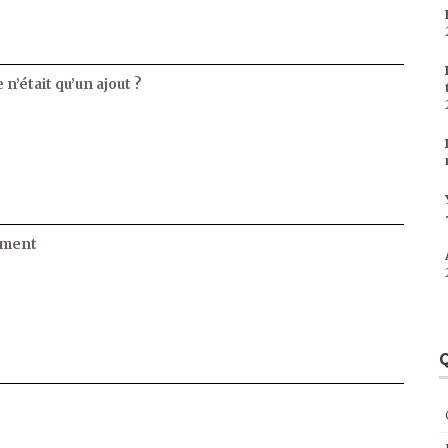
 n’était qu’un ajout ?
ament
Q