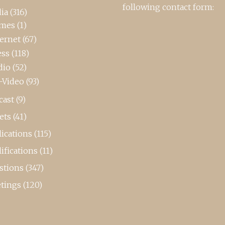
following contact form:
ia
(316)
mes
(1)
ternet
(67)
ess
(118)
dio
(52)
-Video
(93)
cast
(9)
ets
(41)
ications
(115)
ifications
(11)
stions
(347)
tings
(120)