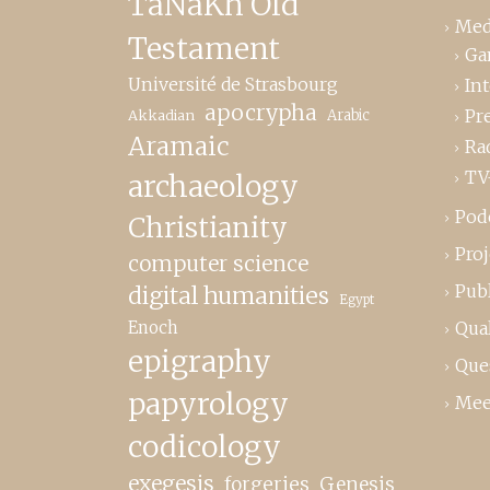
TaNaKh Old
Med
Testament
Ga
Université de Strasbourg
In
apocrypha
Pr
Akkadian
Arabic
Aramaic
Ra
TV
archaeology
Pod
Christianity
Proj
computer science
Publ
digital humanities
Egypt
Enoch
Qual
epigraphy
Que
papyrology
Mee
codicology
exegesis
forgeries
Genesis