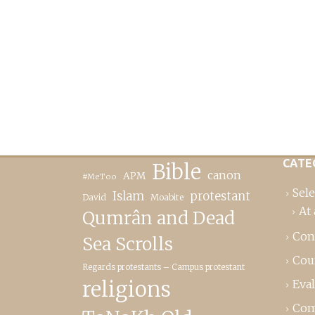
CATE
Bible
canon
APM
#MeToo
Sele
Islam
protestant
David
Moabite
At 
Qumrân and Dead
Con
Sea Scrolls
Cou
Regards protestants – Campus protestant
religions
Eva
Com