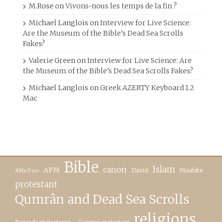
M.Rose
on
Vivons-nous les temps de la fin ?
Michael Langlois
on
Interview for Live Science:
Are the Museum of the Bible’s Dead Sea Scrolls
Fakes?
Valerie Green
on
Interview for Live Science: Are
the Museum of the Bible’s Dead Sea Scrolls Fakes?
Michael Langlois
on
Greek AZERTY Keyboard 1.2
Mac
Bible
canon
Islam
APM
David
Moabite
#MeToo
protestant
Qumrân and Dead Sea Scrolls
religions