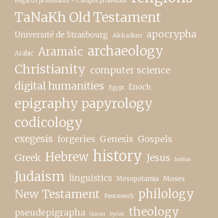
Regards protestants – Campus protestant
TaNaKh Old Testament
apocrypha
Université de Strasbourg
Akkadian
archaeology
Aramaic
Arabic
Christianity
computer science
digital humanities
Enoch
Egypt
epigraphy papyrology
codicology
exegesis
forgeries
Genesis
Gospels
history
Hebrew
Greek
Jesus
Joshua
Judaism
linguistics
Moses
Mesopotamia
New Testament
philology
Pentateuch
theology
pseudepigrapha
Quran
Syriac