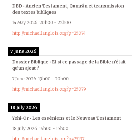
DBD • Ancien Testament, Qumrân et transmission
des textes bibliques
14 May 2026
20h00
-
22h00
http://michaellanglois.org?p=25074
7 June 2026
Dossier Biblique • Et si ce passage de la Bible n’était
qu’un ajout ?
7 June 2026
19h00
-
20h00
http://michaellanglois.org?p=25079
18 July 2026
Yehi-Or • Les esséniens et le Nouveau Testament
18 July 2026
14h00
-
15h00
http://michaellanglois.org?p=25137