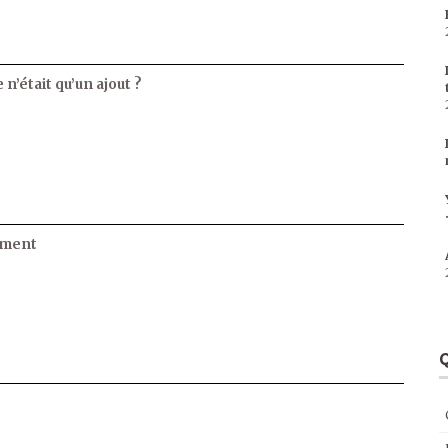
 n’était qu’un ajout ?
ament
Q