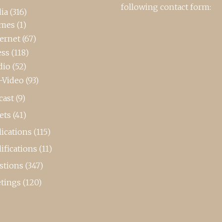
following contact form:
ia
(316)
mes
(1)
ternet
(67)
ess
(118)
dio
(52)
-Video
(93)
cast
(9)
ets
(41)
ications
(115)
ifications
(11)
stions
(347)
tings
(120)