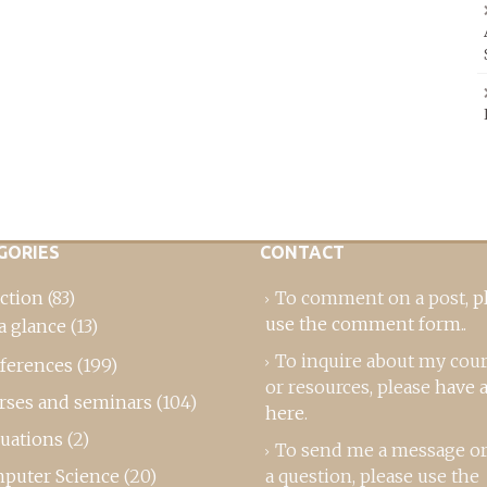
GORIES
CONTACT
ction
(83)
To comment on a post,
p
use the comment form
..
a glance
(13)
To inquire about my cou
ferences
(199)
or resources, please
have a
rses and seminars
(104)
here
.
luations
(2)
To send me a message or
puter Science
(20)
a question, please use the