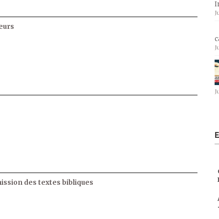
I
J
eurs
c
J
J
E
ssion des textes bibliques