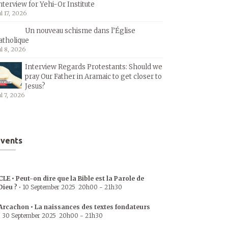
nterview for Yehi-Or Institute
ul 17, 2026
Un nouveau schisme dans l’Église
atholique
ul 8, 2026
Interview Regards Protestants: Should we
pray Our Father in Aramaic to get closer to
Jesus?
ul 7, 2026
vents
CLE • Peut-on dire que la Bible est la Parole de
Dieu ?
•
10 September 2025
20h00
-
21h30
Arcachon • La naissances des textes fondateurs
•
30 September 2025
20h00
-
21h30