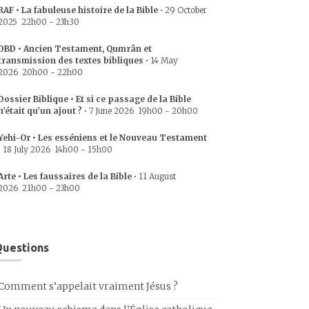
RAF • La fabuleuse histoire de la Bible
•
29 October
2025
22h00
-
23h30
DBD • Ancien Testament, Qumrân et
transmission des textes bibliques
•
14 May
2026
20h00
-
22h00
Dossier Biblique • Et si ce passage de la Bible
n’était qu’un ajout ?
•
7 June 2026
19h00
-
20h00
Yehi-Or • Les esséniens et le Nouveau Testament
•
18 July 2026
14h00
-
15h00
Arte • Les faussaires de la Bible
•
11 August
2026
21h00
-
23h00
uestions
Comment s’appelait vraiment Jésus ?