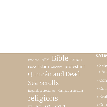
CATE
Bible
canon
APM
#MeToo
Sele
Islam
protestant
David
Moabite
At 
Qumrân and Dead
Con
Sea Scrolls
Cou
Regards protestants – Campus protestant
religions
Eva
Com