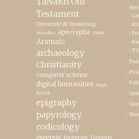
TaNaKh Old
Med
Testament
Ga
Université de Strasbourg
In
apocrypha
Pr
Akkadian
Arabic
Aramaic
Ra
TV
archaeology
Pod
Christianity
Proj
computer science
Publ
digital humanities
Egypt
Enoch
Qual
epigraphy
Que
papyrology
Mee
codicology
exegesis
forgeries
Genesis