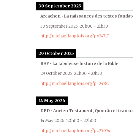
30 September 2025
Arcachon • La naissances des textes fondat
30 September 2025
20h00
-
21h30
http://michaellanglois.org?p=24717
29 October 2025
RAF • La fabuleuse histoire de la Bible
29 October 2025
22h00
-
23h30
http://michaellanglois.org?p=24785
14 May 2026
DBD • Ancien Testament, Qumrân et transmi
14 May 2026
20h00
-
22h00
http://michaellanglois.org?p=25074