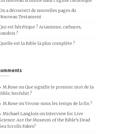
Un nouveau schisme dans l’Église catholique
On a découvert de nouvelles pages du
Nouveau Testament
Qui est hérétique ? Arianisme, cathares,
vaudois ?
Quelle est la Bible la plus complète ?
Comments
M.Rose
on
Que signifie le premier mot de la
Bible, beréshit ?
M.Rose
on
Vivons-nous les temps de la fin ?
Michael Langlois
on
Interview for Live
Science: Are the Museum of the Bible’s Dead
Sea Scrolls Fakes?