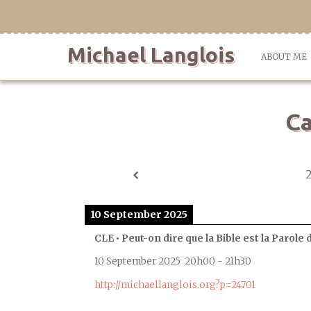
Skip
to
content
Michael Langlois
ABOUT ME
Ca
10 September 2025
CLE • Peut-on dire que la Bible est la Parole 
10 September 2025
20h00
-
21h30
http://michaellanglois.org?p=24701