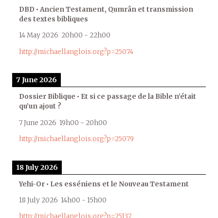
DBD • Ancien Testament, Qumrân et transmission
des textes bibliques
14 May 2026
20h00
-
22h00
http://michaellanglois.org?p=25074
7 June 2026
Dossier Biblique • Et si ce passage de la Bible n’était
qu’un ajout ?
7 June 2026
19h00
-
20h00
http://michaellanglois.org?p=25079
18 July 2026
Yehi-Or • Les esséniens et le Nouveau Testament
18 July 2026
14h00
-
15h00
http://michaellanglois.org?p=25137