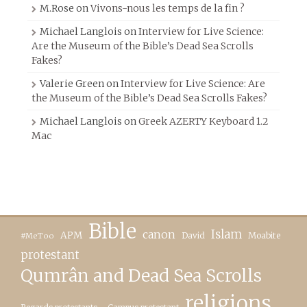
M.Rose
on
Vivons-nous les temps de la fin ?
Michael Langlois
on
Interview for Live Science:
Are the Museum of the Bible’s Dead Sea Scrolls
Fakes?
Valerie Green
on
Interview for Live Science: Are
the Museum of the Bible’s Dead Sea Scrolls Fakes?
Michael Langlois
on
Greek AZERTY Keyboard 1.2
Mac
Bible
canon
Islam
APM
David
Moabite
#MeToo
protestant
Qumrân and Dead Sea Scrolls
religions