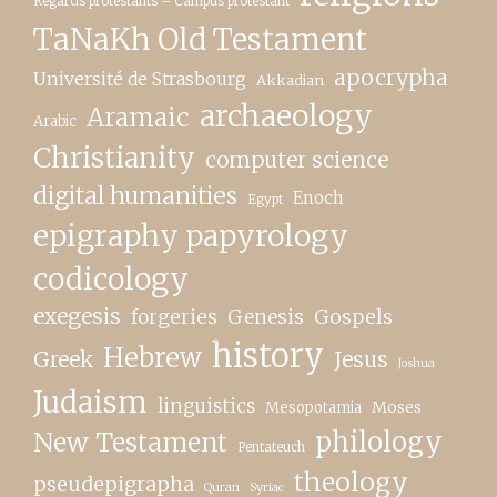
Regards protestants – Campus protestant
TaNaKh Old Testament
apocrypha
Université de Strasbourg
Akkadian
archaeology
Aramaic
Arabic
Christianity
computer science
digital humanities
Enoch
Egypt
epigraphy papyrology
codicology
exegesis
forgeries
Genesis
Gospels
history
Hebrew
Greek
Jesus
Joshua
Judaism
linguistics
Moses
Mesopotamia
New Testament
philology
Pentateuch
theology
pseudepigrapha
Quran
Syriac