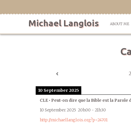
Skip
to
content
Michael Langlois
ABOUT ME
Ca
10 September 2025
CLE • Peut-on dire que la Bible est la Parole 
10 September 2025
20h00
-
21h30
http://michaellanglois.org?p=24701