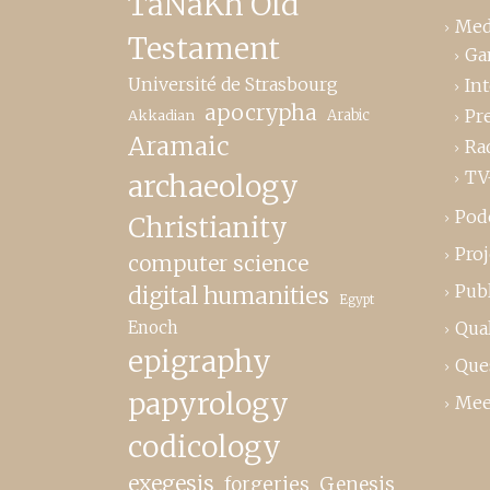
TaNaKh Old
Med
Testament
Ga
Université de Strasbourg
In
apocrypha
Pr
Akkadian
Arabic
Aramaic
Ra
TV
archaeology
Pod
Christianity
Proj
computer science
Publ
digital humanities
Egypt
Enoch
Qual
epigraphy
Que
papyrology
Mee
codicology
exegesis
forgeries
Genesis