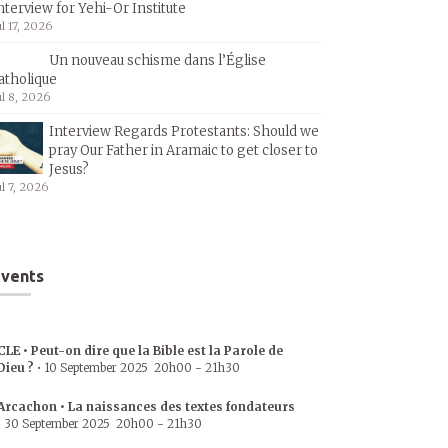
nterview for Yehi-Or Institute
ul 17, 2026
Un nouveau schisme dans l’Église
atholique
ul 8, 2026
Interview Regards Protestants: Should we
pray Our Father in Aramaic to get closer to
Jesus?
ul 7, 2026
vents
CLE • Peut-on dire que la Bible est la Parole de
Dieu ?
•
10 September 2025
20h00
-
21h30
Arcachon • La naissances des textes fondateurs
•
30 September 2025
20h00
-
21h30