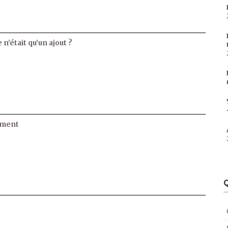
 n’était qu’un ajout ?
ament
Q