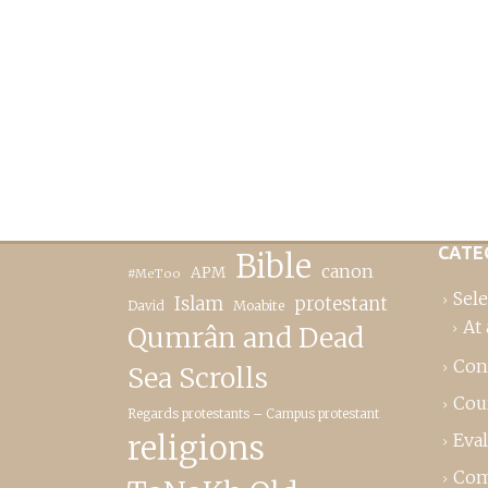
CATE
Bible
canon
APM
#MeToo
Sele
Islam
protestant
David
Moabite
At 
Qumrân and Dead
Con
Sea Scrolls
Cou
Regards protestants – Campus protestant
religions
Eva
Com