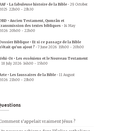
RAF • La fabuleuse histoire de la Bible
•
29 October
2025
22h00
-
23h30
DBD • Ancien Testament, Qumrân et
transmission des textes bibliques
•
14 May
2026
20h00
-
22h00
Dossier Biblique • Et si ce passage de la Bible
n’était qu’un ajout ?
•
7 June 2026
19h00
-
20h00
Yehi-Or • Les esséniens et le Nouveau Testament
•
18 July 2026
14h00
-
15h00
Arte • Les faussaires de la Bible
•
11 August
2026
21h00
-
23h00
uestions
Comment s’appelait vraiment Jésus ?