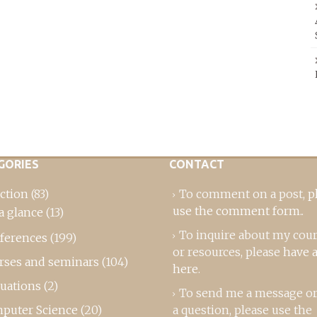
GORIES
CONTACT
ction
(83)
To comment on a post,
p
use the comment form
..
a glance
(13)
To inquire about my cou
ferences
(199)
or resources, please
have a
rses and seminars
(104)
here
.
luations
(2)
To send me a message or
puter Science
(20)
a question, please use the