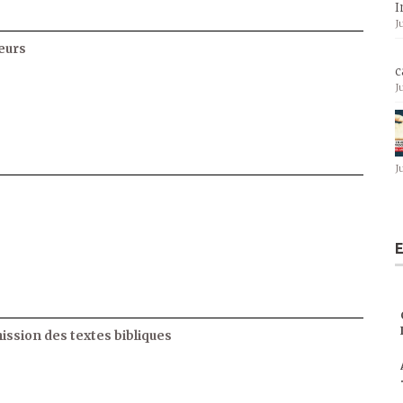
I
J
eurs
c
J
J
E
ssion des textes bibliques