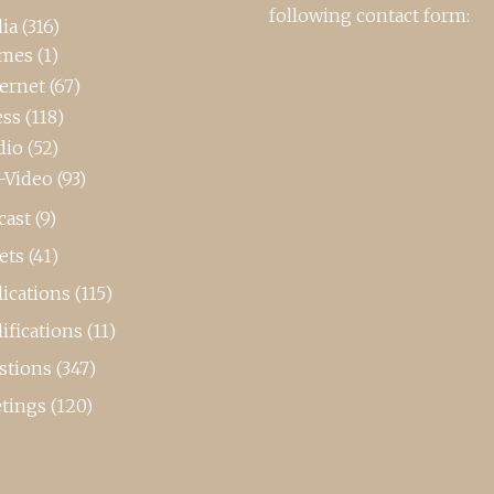
following contact form:
ia
(316)
mes
(1)
ternet
(67)
ess
(118)
dio
(52)
-Video
(93)
cast
(9)
ets
(41)
ications
(115)
ifications
(11)
stions
(347)
tings
(120)