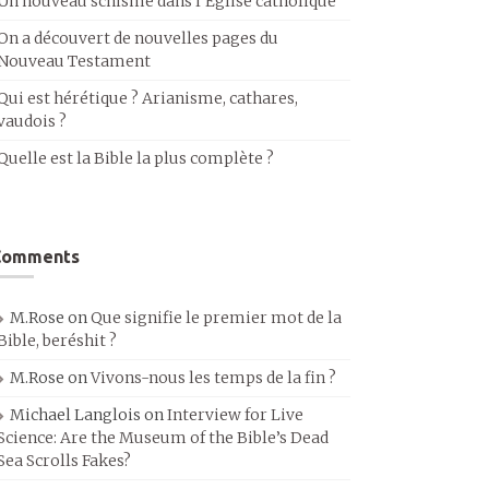
Un nouveau schisme dans l’Église catholique
On a découvert de nouvelles pages du
Nouveau Testament
Qui est hérétique ? Arianisme, cathares,
vaudois ?
Quelle est la Bible la plus complète ?
Comments
M.Rose
on
Que signifie le premier mot de la
Bible, beréshit ?
M.Rose
on
Vivons-nous les temps de la fin ?
Michael Langlois
on
Interview for Live
Science: Are the Museum of the Bible’s Dead
Sea Scrolls Fakes?