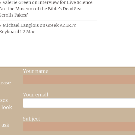
Valerie Green
on
Interview for Live Science:
Are the Museum of the Bible’s Dead Sea
Scrolls Fakes?
Michael Langlois
on
Greek AZERTY
Keyboard 1.2 Mac
Your name
lease
Your email
rses
 look
Subject
 ask