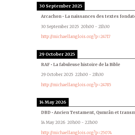
30 September 2025
Arcachon • La naissances des textes fondat
30 September 2025
20h00
-
21h30
http://michaellanglois.org?p=24717
29 October 2025
RAF • La fabuleuse histoire de la Bible
29 October 2025
22h00
-
23h30
http://michaellanglois.org?p=24785
14 May 2026
DBD • Ancien Testament, Qumrân et transmi
14 May 2026
20h00
-
22h00
http://michaellanglois.org?p=25074