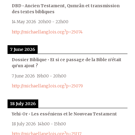
DBD • Ancien Testament, Qumrân et transmission
des textes bibliques
14 May 2026
20h00
-
22h00
http://michaellanglois.org?p=25074
7 June 2026
Dossier Biblique • Et si ce passage de la Bible n’était
qu’un ajout ?
7 June 2026
19h00
-
20h00
http://michaellanglois.org?p=25079
18 July 2026
Yehi-Or • Les esséniens et le Nouveau Testament
18 July 2026
14h00
-
15h00
http://michaellanglois.org?p=25137