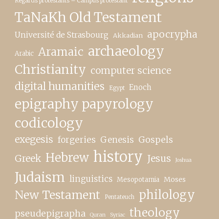
Regards protestants – Campus protestant
TaNaKh Old Testament
apocrypha
Université de Strasbourg
Akkadian
archaeology
Aramaic
Arabic
Christianity
computer science
digital humanities
Enoch
Egypt
epigraphy papyrology
codicology
exegesis
forgeries
Genesis
Gospels
history
Hebrew
Greek
Jesus
Joshua
Judaism
linguistics
Moses
Mesopotamia
New Testament
philology
Pentateuch
theology
pseudepigrapha
Quran
Syriac