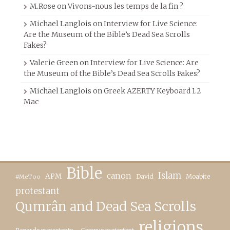
M.Rose
on
Vivons-nous les temps de la fin ?
Michael Langlois
on
Interview for Live Science:
Are the Museum of the Bible’s Dead Sea Scrolls
Fakes?
Valerie Green
on
Interview for Live Science: Are
the Museum of the Bible’s Dead Sea Scrolls Fakes?
Michael Langlois
on
Greek AZERTY Keyboard 1.2
Mac
Bible
canon
Islam
APM
David
Moabite
#MeToo
protestant
Qumrân and Dead Sea Scrolls
religions