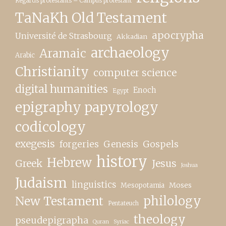
Regards protestants – Campus protestant
TaNaKh Old Testament
apocrypha
Université de Strasbourg
Akkadian
archaeology
Aramaic
Arabic
Christianity
computer science
digital humanities
Enoch
Egypt
epigraphy papyrology
codicology
exegesis
forgeries
Genesis
Gospels
history
Hebrew
Greek
Jesus
Joshua
Judaism
linguistics
Moses
Mesopotamia
New Testament
philology
Pentateuch
theology
pseudepigrapha
Quran
Syriac