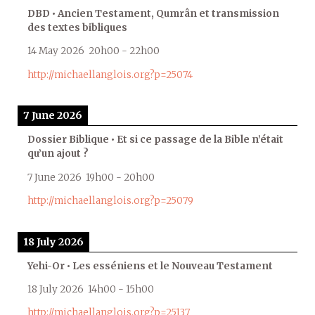
DBD • Ancien Testament, Qumrân et transmission
des textes bibliques
14 May 2026
20h00
-
22h00
http://michaellanglois.org?p=25074
7 June 2026
Dossier Biblique • Et si ce passage de la Bible n’était
qu’un ajout ?
7 June 2026
19h00
-
20h00
http://michaellanglois.org?p=25079
18 July 2026
Yehi-Or • Les esséniens et le Nouveau Testament
18 July 2026
14h00
-
15h00
http://michaellanglois.org?p=25137