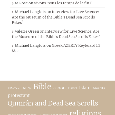
M.Rose
on
Vivons-nous les temps de la fin ?
Michael Langlois
on
Interview for Live Science:
Are the Museum of the Bible’s Dead Sea Scrolls
Fakes?
Valerie Green
on
Interview for Live Science: Are
the Museum of the Bible’s Dead Sea Scrolls Fakes?
Michael Langlois
on
Greek AZERTY Keyboard 1.2
Mac
Bible
canon
Islam
APM
David
Moabite
#MeToo
protestant
Qumrân and Dead Sea Scrolls
religions