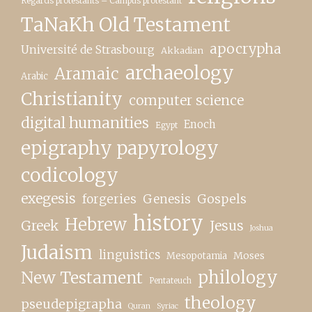
Regards protestants – Campus protestant
TaNaKh Old Testament
apocrypha
Université de Strasbourg
Akkadian
archaeology
Aramaic
Arabic
Christianity
computer science
digital humanities
Enoch
Egypt
epigraphy papyrology
codicology
exegesis
forgeries
Genesis
Gospels
history
Hebrew
Greek
Jesus
Joshua
Judaism
linguistics
Moses
Mesopotamia
New Testament
philology
Pentateuch
theology
pseudepigrapha
Quran
Syriac