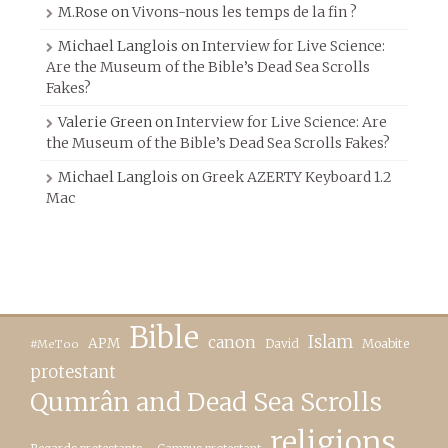
M.Rose
on
Vivons-nous les temps de la fin ?
Michael Langlois
on
Interview for Live Science:
Are the Museum of the Bible’s Dead Sea Scrolls
Fakes?
Valerie Green
on
Interview for Live Science: Are
the Museum of the Bible’s Dead Sea Scrolls Fakes?
Michael Langlois
on
Greek AZERTY Keyboard 1.2
Mac
Bible
canon
Islam
APM
David
Moabite
#MeToo
protestant
Qumrân and Dead Sea Scrolls
religions