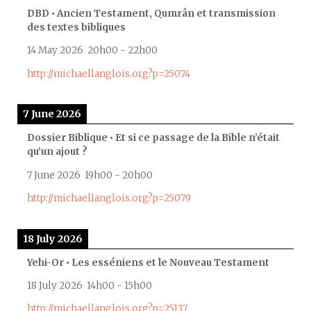
DBD • Ancien Testament, Qumrân et transmission
des textes bibliques
14 May 2026
20h00
-
22h00
http://michaellanglois.org?p=25074
7 June 2026
Dossier Biblique • Et si ce passage de la Bible n’était
qu’un ajout ?
7 June 2026
19h00
-
20h00
http://michaellanglois.org?p=25079
18 July 2026
Yehi-Or • Les esséniens et le Nouveau Testament
18 July 2026
14h00
-
15h00
http://michaellanglois.org?p=25137