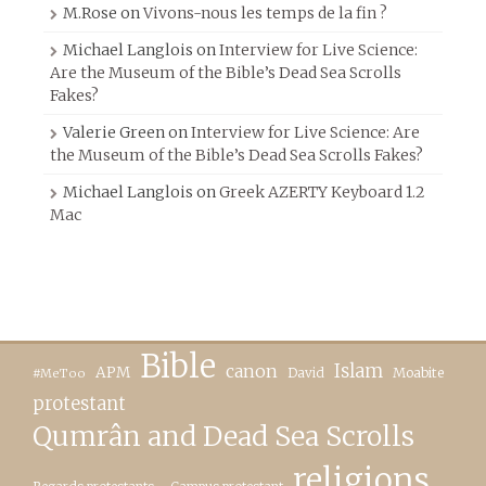
M.Rose
on
Vivons-nous les temps de la fin ?
Michael Langlois
on
Interview for Live Science:
Are the Museum of the Bible’s Dead Sea Scrolls
Fakes?
Valerie Green
on
Interview for Live Science: Are
the Museum of the Bible’s Dead Sea Scrolls Fakes?
Michael Langlois
on
Greek AZERTY Keyboard 1.2
Mac
Bible
canon
Islam
APM
David
Moabite
#MeToo
protestant
Qumrân and Dead Sea Scrolls
religions