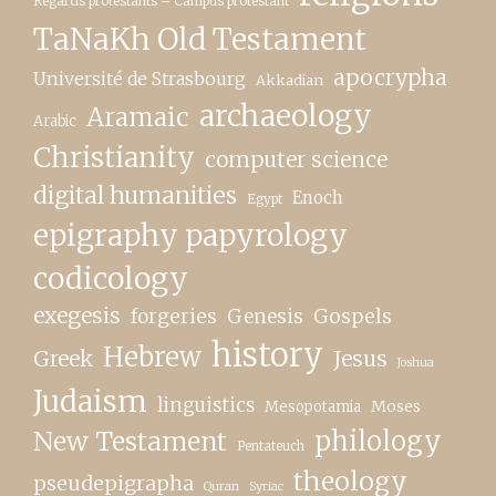
Regards protestants – Campus protestant
TaNaKh Old Testament
apocrypha
Université de Strasbourg
Akkadian
archaeology
Aramaic
Arabic
Christianity
computer science
digital humanities
Enoch
Egypt
epigraphy papyrology
codicology
exegesis
forgeries
Genesis
Gospels
history
Hebrew
Greek
Jesus
Joshua
Judaism
linguistics
Moses
Mesopotamia
New Testament
philology
Pentateuch
theology
pseudepigrapha
Quran
Syriac