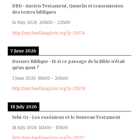
DBD • Ancien Testament, Qumrân et transmission
des textes bibliques
14 May 2026
20h00
-
22h00
http://michaellanglois.org?p=25074
7 June 2026
Dossier Biblique • Et si ce passage de la Bible n’était
qu’un ajout ?
7 June 2026
19h00
-
20h00
http://michaellanglois.org?p=25079
18 July 2026
Yehi-Or • Les esséniens et le Nouveau Testament
18 July 2026
14h00
-
15h00
http://michaellanglois.org?p=25137