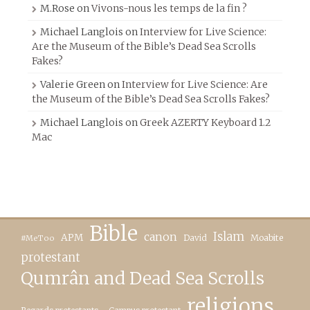
M.Rose
on
Vivons-nous les temps de la fin ?
Michael Langlois
on
Interview for Live Science:
Are the Museum of the Bible’s Dead Sea Scrolls
Fakes?
Valerie Green
on
Interview for Live Science: Are
the Museum of the Bible’s Dead Sea Scrolls Fakes?
Michael Langlois
on
Greek AZERTY Keyboard 1.2
Mac
Bible
canon
Islam
APM
David
Moabite
#MeToo
protestant
Qumrân and Dead Sea Scrolls
religions