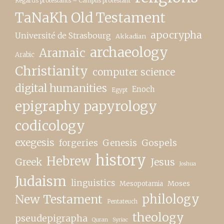
Regards protestants – Campus protestant
TaNaKh Old Testament
apocrypha
Université de Strasbourg
Akkadian
archaeology
Aramaic
Arabic
Christianity
computer science
digital humanities
Enoch
Egypt
epigraphy papyrology
codicology
exegesis
forgeries
Genesis
Gospels
history
Hebrew
Greek
Jesus
Joshua
Judaism
linguistics
Moses
Mesopotamia
New Testament
philology
Pentateuch
theology
pseudepigrapha
Quran
Syriac