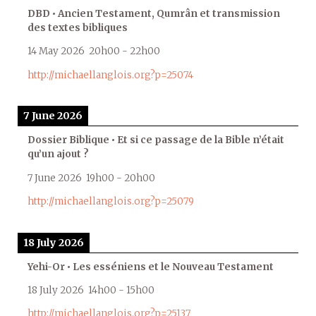
DBD • Ancien Testament, Qumrân et transmission
des textes bibliques
14 May 2026
20h00
-
22h00
http://michaellanglois.org?p=25074
7 June 2026
Dossier Biblique • Et si ce passage de la Bible n’était
qu’un ajout ?
7 June 2026
19h00
-
20h00
http://michaellanglois.org?p=25079
18 July 2026
Yehi-Or • Les esséniens et le Nouveau Testament
18 July 2026
14h00
-
15h00
http://michaellanglois.org?p=25137