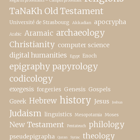
Regards protestants – Campus protestant
TaNaKh Old Testament
apocrypha
Université de Strasbourg
Akkadian
archaeology
Aramaic
Arabic
Christianity
computer science
digital humanities
Enoch
Egypt
epigraphy papyrology
codicology
exegesis
forgeries
Genesis
Gospels
history
Hebrew
Greek
Jesus
Joshua
Judaism
linguistics
Moses
Mesopotamia
New Testament
philology
Pentateuch
theology
pseudepigrapha
Quran
Syriac