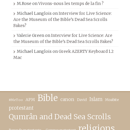
M.Rose
on
Vivons-nous les temps de la fin ?
Michael Langlois
on
Interview for Live Science:
Are the Museum of the Bible’s Dead Sea Scrolls
Fakes?
Valerie Green
on
Interview for Live Science: Are
the Museum of the Bible’s Dead Sea Scrolls Fakes?
Michael Langlois
on
Greek AZERTY Keyboard 1.2
Mac
Bible
canon
Islam
APM
David
Moabite
#MeToo
protestant
Qumrân and Dead Sea Scrolls
religions