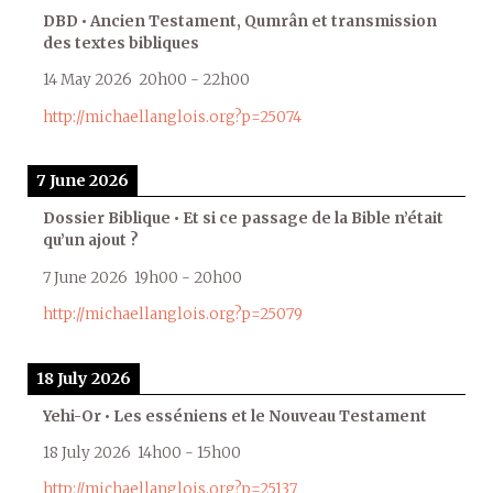
DBD • Ancien Testament, Qumrân et transmission
des textes bibliques
14 May 2026
20h00
-
22h00
http://michaellanglois.org?p=25074
7 June 2026
Dossier Biblique • Et si ce passage de la Bible n’était
qu’un ajout ?
7 June 2026
19h00
-
20h00
http://michaellanglois.org?p=25079
18 July 2026
Yehi-Or • Les esséniens et le Nouveau Testament
18 July 2026
14h00
-
15h00
http://michaellanglois.org?p=25137