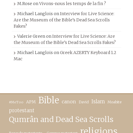
M.Rose
on
Vivons-nous les temps de la fin ?
Michael Langlois
on
Interview for Live Science:
Are the Museum of the Bible’s Dead Sea Scrolls
Fakes?
Valerie Green
on
Interview for Live Science: Are
the Museum of the Bible’s Dead Sea Scrolls Fakes?
Michael Langlois
on
Greek AZERTY Keyboard 1.2
Mac
Bible
canon
Islam
APM
David
Moabite
#MeToo
protestant
Qumrân and Dead Sea Scrolls
religions