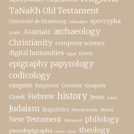
Regards protestants – Campus protestant
TaNaKh Old Testament
apocrypha
Université de Strasbourg
Akkadian
archaeology
Aramaic
Arabic
Christianity
computer science
digital humanities
Enoch
Egypt
epigraphy papyrology
codicology
exegesis
forgeries
Genesis
Gospels
history
Hebrew
Greek
Jesus
Joshua
Judaism
linguistics
Moses
Mesopotamia
New Testament
philology
Pentateuch
theology
pseudepigrapha
Quran
Syriac