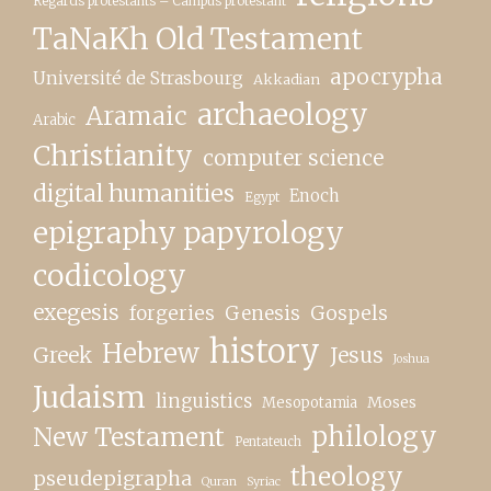
Regards protestants – Campus protestant
TaNaKh Old Testament
apocrypha
Université de Strasbourg
Akkadian
archaeology
Aramaic
Arabic
Christianity
computer science
digital humanities
Enoch
Egypt
epigraphy papyrology
codicology
exegesis
forgeries
Genesis
Gospels
history
Hebrew
Greek
Jesus
Joshua
Judaism
linguistics
Moses
Mesopotamia
New Testament
philology
Pentateuch
theology
pseudepigrapha
Quran
Syriac