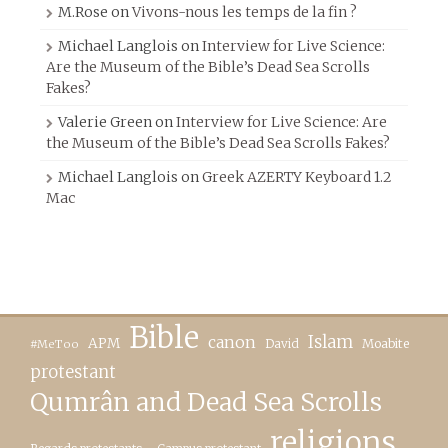
M.Rose
on
Vivons-nous les temps de la fin ?
Michael Langlois
on
Interview for Live Science:
Are the Museum of the Bible’s Dead Sea Scrolls
Fakes?
Valerie Green
on
Interview for Live Science: Are
the Museum of the Bible’s Dead Sea Scrolls Fakes?
Michael Langlois
on
Greek AZERTY Keyboard 1.2
Mac
Bible
canon
Islam
APM
David
Moabite
#MeToo
protestant
Qumrân and Dead Sea Scrolls
religions