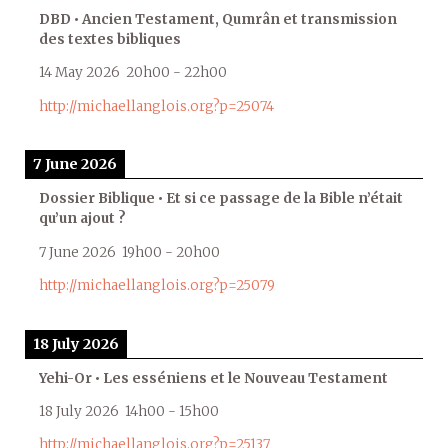
DBD • Ancien Testament, Qumrân et transmission
des textes bibliques
14 May 2026
20h00
-
22h00
http://michaellanglois.org?p=25074
7 June 2026
Dossier Biblique • Et si ce passage de la Bible n’était
qu’un ajout ?
7 June 2026
19h00
-
20h00
http://michaellanglois.org?p=25079
18 July 2026
Yehi-Or • Les esséniens et le Nouveau Testament
18 July 2026
14h00
-
15h00
http://michaellanglois.org?p=25137