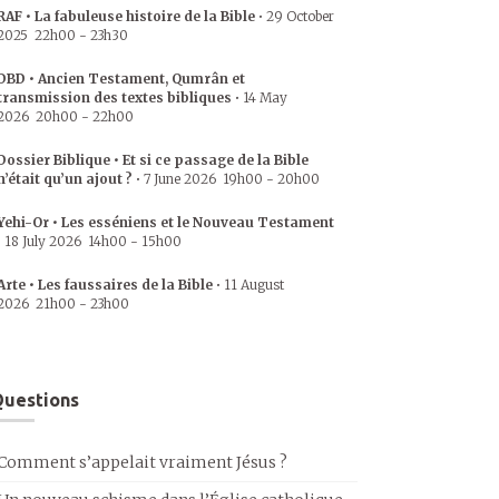
RAF • La fabuleuse histoire de la Bible
•
29 October
2025
22h00
-
23h30
DBD • Ancien Testament, Qumrân et
transmission des textes bibliques
•
14 May
2026
20h00
-
22h00
Dossier Biblique • Et si ce passage de la Bible
n’était qu’un ajout ?
•
7 June 2026
19h00
-
20h00
Yehi-Or • Les esséniens et le Nouveau Testament
•
18 July 2026
14h00
-
15h00
Arte • Les faussaires de la Bible
•
11 August
2026
21h00
-
23h00
uestions
Comment s’appelait vraiment Jésus ?