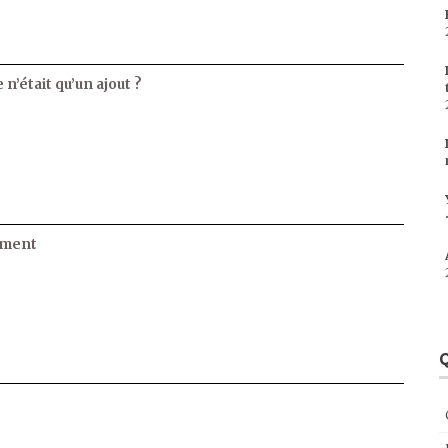
 n’était qu’un ajout ?
ament
Q