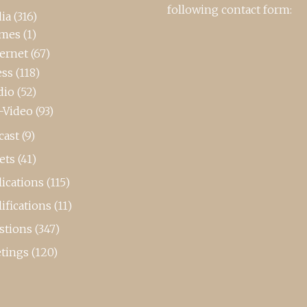
following contact form:
ia
(316)
mes
(1)
ternet
(67)
ess
(118)
dio
(52)
-Video
(93)
cast
(9)
ets
(41)
ications
(115)
ifications
(11)
stions
(347)
tings
(120)