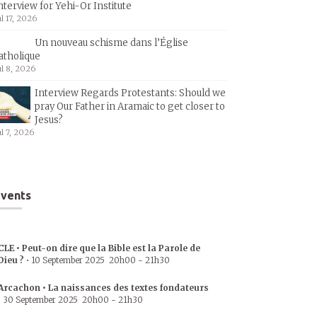
nterview for Yehi-Or Institute
ul 17, 2026
Un nouveau schisme dans l’Église
atholique
ul 8, 2026
Interview Regards Protestants: Should we
pray Our Father in Aramaic to get closer to
Jesus?
ul 7, 2026
vents
CLE • Peut-on dire que la Bible est la Parole de
Dieu ?
•
10 September 2025
20h00
-
21h30
Arcachon • La naissances des textes fondateurs
•
30 September 2025
20h00
-
21h30