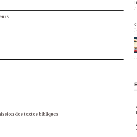
I
J
eurs
c
J
J
E
ssion des textes bibliques