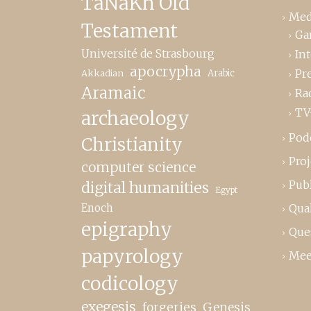
TaNaKh Old
Med
Testament
Ga
Université de Strasbourg
In
apocrypha
Pr
Akkadian
Arabic
Aramaic
Ra
TV
archaeology
Pod
Christianity
Proj
computer science
Publ
digital humanities
Egypt
Enoch
Qual
epigraphy
Que
papyrology
Mee
codicology
exegesis
forgeries
Genesis