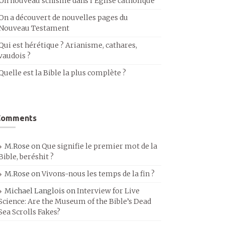
Un nouveau schisme dans l’Église catholique
On a découvert de nouvelles pages du
Nouveau Testament
Qui est hérétique ? Arianisme, cathares,
vaudois ?
Quelle est la Bible la plus complète ?
Comments
M.Rose
on
Que signifie le premier mot de la
Bible, beréshit ?
M.Rose
on
Vivons-nous les temps de la fin ?
Michael Langlois
on
Interview for Live
Science: Are the Museum of the Bible’s Dead
Sea Scrolls Fakes?