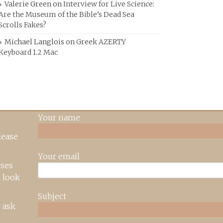
Valerie Green
on
Interview for Live Science:
Are the Museum of the Bible’s Dead Sea
Scrolls Fakes?
Michael Langlois
on
Greek AZERTY
Keyboard 1.2 Mac
Your name
lease
Your email
rses
 look
Subject
 ask