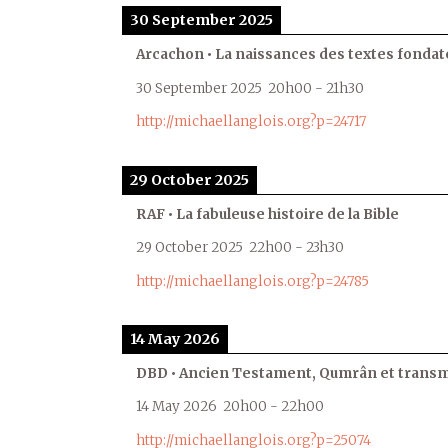
30 September 2025
Arcachon • La naissances des textes fondat
30 September 2025
20h00
-
21h30
http://michaellanglois.org?p=24717
29 October 2025
RAF • La fabuleuse histoire de la Bible
29 October 2025
22h00
-
23h30
http://michaellanglois.org?p=24785
14 May 2026
DBD • Ancien Testament, Qumrân et transmi
14 May 2026
20h00
-
22h00
http://michaellanglois.org?p=25074