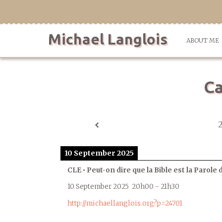
Skip
to
content
Michael Langlois
ABOUT ME
Ca
10 September 2025
CLE • Peut-on dire que la Bible est la Parole 
10 September 2025
20h00
-
21h30
http://michaellanglois.org?p=24701