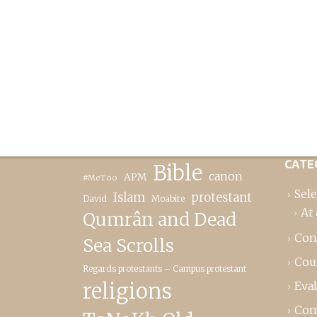
CATE
Bible
canon
APM
#MeToo
Sele
Islam
protestant
David
Moabite
At 
Qumrân and Dead
Con
Sea Scrolls
Cou
Regards protestants – Campus protestant
religions
Eva
Com