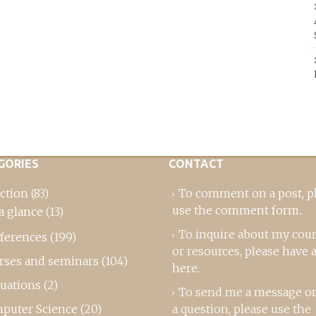
GORIES
CONTACT
ction
(83)
To comment on a post,
p
use the comment form
..
a glance
(13)
To inquire about my cou
ferences
(199)
or resources, please
have a
rses and seminars
(104)
here
.
luations
(2)
To send me a message or
puter Science
(20)
a question, please use the