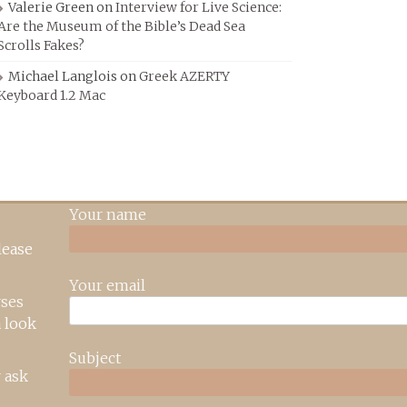
Valerie Green
on
Interview for Live Science:
Are the Museum of the Bible’s Dead Sea
Scrolls Fakes?
Michael Langlois
on
Greek AZERTY
Keyboard 1.2 Mac
Your name
lease
Your email
rses
 look
Subject
 ask