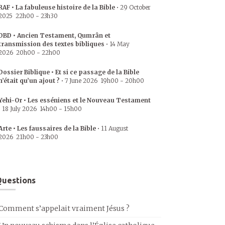
RAF • La fabuleuse histoire de la Bible
•
29 October
2025
22h00
-
23h30
DBD • Ancien Testament, Qumrân et
transmission des textes bibliques
•
14 May
2026
20h00
-
22h00
Dossier Biblique • Et si ce passage de la Bible
n’était qu’un ajout ?
•
7 June 2026
19h00
-
20h00
Yehi-Or • Les esséniens et le Nouveau Testament
•
18 July 2026
14h00
-
15h00
Arte • Les faussaires de la Bible
•
11 August
2026
21h00
-
23h00
uestions
Comment s’appelait vraiment Jésus ?