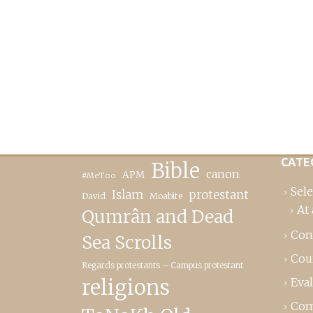
CATE
Bible
canon
APM
#MeToo
Sele
Islam
protestant
David
Moabite
At 
Qumrân and Dead
Con
Sea Scrolls
Cou
Regards protestants – Campus protestant
religions
Eva
Com