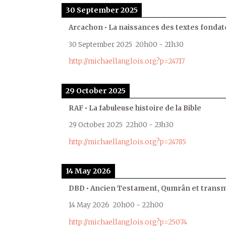
30 September 2025
Arcachon • La naissances des textes fondat
30 September 2025
20h00
-
21h30
http://michaellanglois.org?p=24717
29 October 2025
RAF • La fabuleuse histoire de la Bible
29 October 2025
22h00
-
23h30
http://michaellanglois.org?p=24785
14 May 2026
DBD • Ancien Testament, Qumrân et transmi
14 May 2026
20h00
-
22h00
http://michaellanglois.org?p=25074