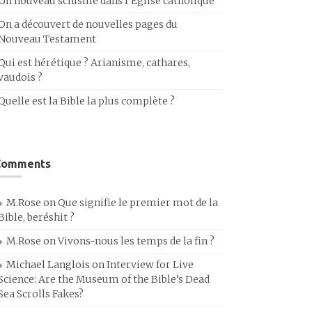
Un nouveau schisme dans l’Église catholique
On a découvert de nouvelles pages du
Nouveau Testament
Qui est hérétique ? Arianisme, cathares,
vaudois ?
Quelle est la Bible la plus complète ?
Comments
M.Rose
on
Que signifie le premier mot de la
Bible, beréshit ?
M.Rose
on
Vivons-nous les temps de la fin ?
Michael Langlois
on
Interview for Live
Science: Are the Museum of the Bible’s Dead
Sea Scrolls Fakes?