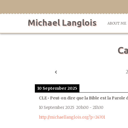
Skip
to
content
Michael Langlois
ABOUT ME
Ca
10 September 2025
CLE • Peut-on dire que la Bible est la Parole 
10 September 2025
20h00
-
21h30
http://michaellanglois.org?p=24701