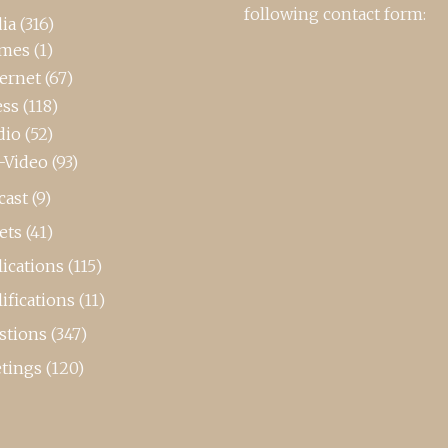
following contact form:
ia
(316)
mes
(1)
ternet
(67)
ess
(118)
dio
(52)
-Video
(93)
cast
(9)
ets
(41)
ications
(115)
ifications
(11)
stions
(347)
tings
(120)