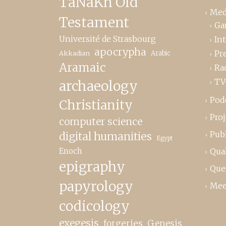
TaNaKh Old
Med
Testament
Ga
Université de Strasbourg
In
apocrypha
Pr
Akkadian
Arabic
Aramaic
Ra
TV
archaeology
Pod
Christianity
Proj
computer science
Publ
digital humanities
Egypt
Enoch
Qual
epigraphy
Que
papyrology
Mee
codicology
exegesis
forgeries
Genesis