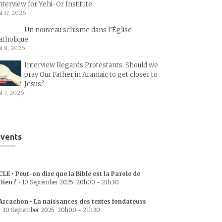
nterview for Yehi-Or Institute
ul 17, 2026
Un nouveau schisme dans l’Église
atholique
ul 8, 2026
Interview Regards Protestants: Should we
pray Our Father in Aramaic to get closer to
Jesus?
ul 7, 2026
vents
CLE • Peut-on dire que la Bible est la Parole de
Dieu ?
•
10 September 2025
20h00
-
21h30
Arcachon • La naissances des textes fondateurs
•
30 September 2025
20h00
-
21h30