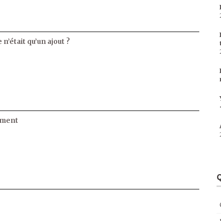
 n’était qu’un ajout ?
ament
Q