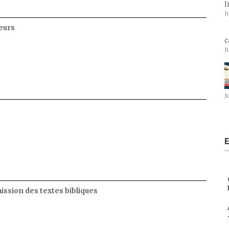
I
J
eurs
c
J
J
E
ssion des textes bibliques