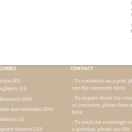
GORIES
CONTACT
ction
(83)
To comment on a post,
p
use the comment form
..
a glance
(13)
To inquire about my cou
ferences
(199)
or resources, please
have a
rses and seminars
(104)
here
.
luations
(2)
To send me a message or
puter Science
(20)
a question, please use the