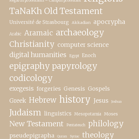
Regards protestants – Campus protestant
TaNaKh Old Testament
apocrypha
Université de Strasbourg
Akkadian
archaeology
Aramaic
Arabic
Christianity
computer science
digital humanities
Enoch
Egypt
epigraphy papyrology
codicology
exegesis
forgeries
Genesis
Gospels
history
Hebrew
Greek
Jesus
Joshua
Judaism
linguistics
Moses
Mesopotamia
New Testament
philology
Pentateuch
theology
pseudepigrapha
Quran
Syriac