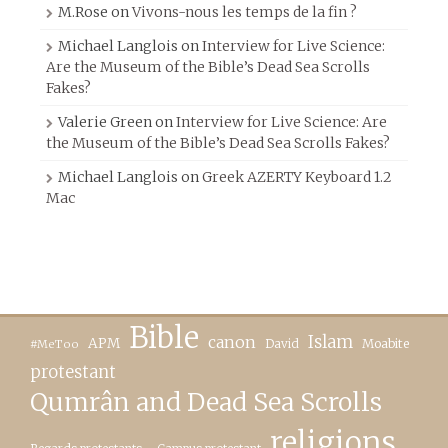
M.Rose
on
Vivons-nous les temps de la fin ?
Michael Langlois
on
Interview for Live Science:
Are the Museum of the Bible’s Dead Sea Scrolls
Fakes?
Valerie Green
on
Interview for Live Science: Are
the Museum of the Bible’s Dead Sea Scrolls Fakes?
Michael Langlois
on
Greek AZERTY Keyboard 1.2
Mac
Bible
canon
Islam
APM
David
Moabite
#MeToo
protestant
Qumrân and Dead Sea Scrolls
religions