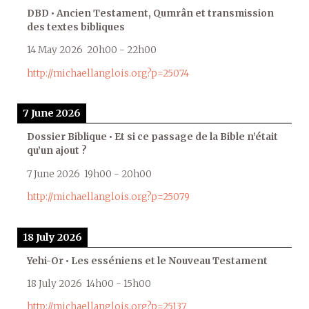
DBD • Ancien Testament, Qumrân et transmission
des textes bibliques
14 May 2026
20h00
-
22h00
http://michaellanglois.org?p=25074
7 June 2026
Dossier Biblique • Et si ce passage de la Bible n’était
qu’un ajout ?
7 June 2026
19h00
-
20h00
http://michaellanglois.org?p=25079
18 July 2026
Yehi-Or • Les esséniens et le Nouveau Testament
18 July 2026
14h00
-
15h00
http://michaellanglois.org?p=25137