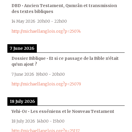
DBD • Ancien Testament, Qumrân et transmission
des textes bibliques
14 May 2026
20h00
-
22h00
http://michaellanglois.org?p=25074
7 June 2026
Dossier Biblique • Et si ce passage de la Bible n’était
qu’un ajout ?
7 June 2026
19h00
-
20h00
http://michaellanglois.org?p=25079
18 July 2026
Yehi-Or • Les esséniens et le Nouveau Testament
18 July 2026
14h00
-
15h00
http://michaellanglois.org?p=25137