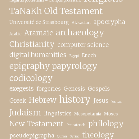
Regards protestants – Campus protestant
TaNaKh Old Testament
apocrypha
Université de Strasbourg
Akkadian
archaeology
Aramaic
Arabic
Christianity
computer science
digital humanities
Enoch
Egypt
epigraphy papyrology
codicology
exegesis
forgeries
Genesis
Gospels
history
Hebrew
Greek
Jesus
Joshua
Judaism
linguistics
Moses
Mesopotamia
New Testament
philology
Pentateuch
theology
pseudepigrapha
Quran
Syriac