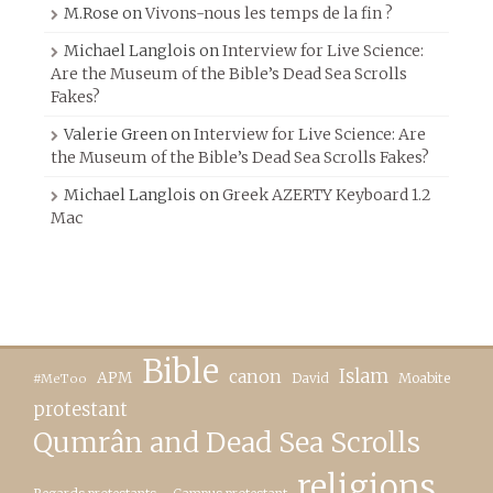
M.Rose
on
Vivons-nous les temps de la fin ?
Michael Langlois
on
Interview for Live Science:
Are the Museum of the Bible’s Dead Sea Scrolls
Fakes?
Valerie Green
on
Interview for Live Science: Are
the Museum of the Bible’s Dead Sea Scrolls Fakes?
Michael Langlois
on
Greek AZERTY Keyboard 1.2
Mac
Bible
canon
Islam
APM
David
Moabite
#MeToo
protestant
Qumrân and Dead Sea Scrolls
religions