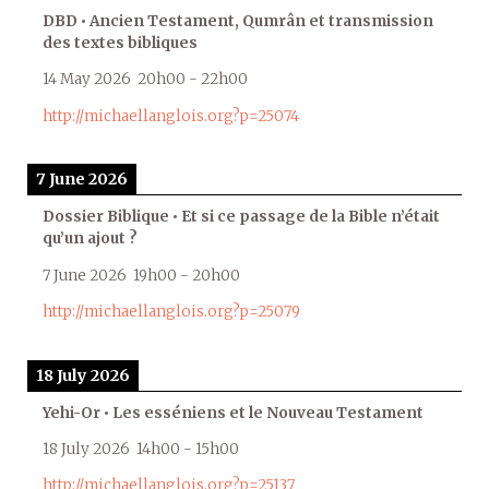
DBD • Ancien Testament, Qumrân et transmission
des textes bibliques
14 May 2026
20h00
-
22h00
http://michaellanglois.org?p=25074
7 June 2026
Dossier Biblique • Et si ce passage de la Bible n’était
qu’un ajout ?
7 June 2026
19h00
-
20h00
http://michaellanglois.org?p=25079
18 July 2026
Yehi-Or • Les esséniens et le Nouveau Testament
18 July 2026
14h00
-
15h00
http://michaellanglois.org?p=25137