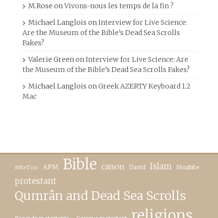
M.Rose
on
Vivons-nous les temps de la fin ?
Michael Langlois
on
Interview for Live Science:
Are the Museum of the Bible’s Dead Sea Scrolls
Fakes?
Valerie Green
on
Interview for Live Science: Are
the Museum of the Bible’s Dead Sea Scrolls Fakes?
Michael Langlois
on
Greek AZERTY Keyboard 1.2
Mac
Bible
canon
Islam
APM
David
Moabite
#MeToo
protestant
Qumrân and Dead Sea Scrolls
religions