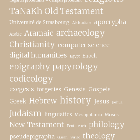
Regards protestants – Campus protestant
TaNaKh Old Testament
apocrypha
Université de Strasbourg
Akkadian
archaeology
Aramaic
Arabic
Christianity
computer science
digital humanities
Enoch
Egypt
epigraphy papyrology
codicology
exegesis
forgeries
Genesis
Gospels
history
Hebrew
Greek
Jesus
Joshua
Judaism
linguistics
Moses
Mesopotamia
New Testament
philology
Pentateuch
theology
pseudepigrapha
Quran
Syriac