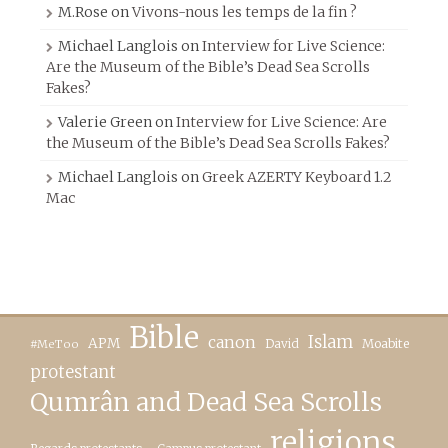
M.Rose
on
Vivons-nous les temps de la fin ?
Michael Langlois
on
Interview for Live Science:
Are the Museum of the Bible’s Dead Sea Scrolls
Fakes?
Valerie Green
on
Interview for Live Science: Are
the Museum of the Bible’s Dead Sea Scrolls Fakes?
Michael Langlois
on
Greek AZERTY Keyboard 1.2
Mac
Bible
canon
Islam
APM
David
Moabite
#MeToo
protestant
Qumrân and Dead Sea Scrolls
religions