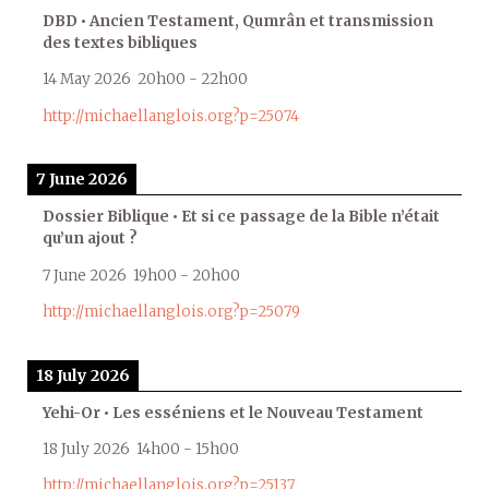
DBD • Ancien Testament, Qumrân et transmission
des textes bibliques
14 May 2026
20h00
-
22h00
http://michaellanglois.org?p=25074
7 June 2026
Dossier Biblique • Et si ce passage de la Bible n’était
qu’un ajout ?
7 June 2026
19h00
-
20h00
http://michaellanglois.org?p=25079
18 July 2026
Yehi-Or • Les esséniens et le Nouveau Testament
18 July 2026
14h00
-
15h00
http://michaellanglois.org?p=25137