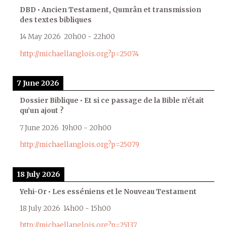
DBD • Ancien Testament, Qumrân et transmission
des textes bibliques
14 May 2026
20h00
-
22h00
http://michaellanglois.org?p=25074
7 June 2026
Dossier Biblique • Et si ce passage de la Bible n’était
qu’un ajout ?
7 June 2026
19h00
-
20h00
http://michaellanglois.org?p=25079
18 July 2026
Yehi-Or • Les esséniens et le Nouveau Testament
18 July 2026
14h00
-
15h00
http://michaellanglois.org?p=25137