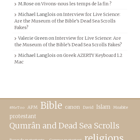
M.Rose
on
Vivons-nous les temps de la fin ?
Michael Langlois
on
Interview for Live Science:
Are the Museum of the Bible’s Dead Sea Scrolls
Fakes?
Valerie Green
on
Interview for Live Science: Are
the Museum of the Bible’s Dead Sea Scrolls Fakes?
Michael Langlois
on
Greek AZERTY Keyboard 1.2
Mac
Bible
canon
Islam
APM
David
Moabite
#MeToo
protestant
Qumrân and Dead Sea Scrolls
religions