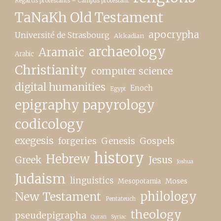
Regards protestants – Campus protestant
TaNaKh Old Testament
apocrypha
Université de Strasbourg
Akkadian
archaeology
Aramaic
Arabic
Christianity
computer science
digital humanities
Enoch
Egypt
epigraphy papyrology
codicology
exegesis
forgeries
Genesis
Gospels
history
Hebrew
Greek
Jesus
Joshua
Judaism
linguistics
Moses
Mesopotamia
New Testament
philology
Pentateuch
theology
pseudepigrapha
Quran
Syriac