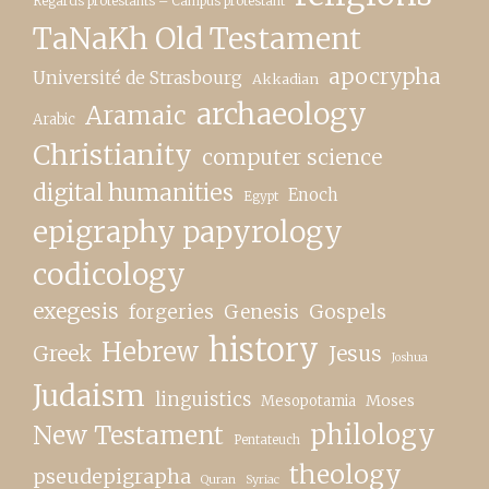
Regards protestants – Campus protestant
TaNaKh Old Testament
apocrypha
Université de Strasbourg
Akkadian
archaeology
Aramaic
Arabic
Christianity
computer science
digital humanities
Enoch
Egypt
epigraphy papyrology
codicology
exegesis
forgeries
Genesis
Gospels
history
Hebrew
Greek
Jesus
Joshua
Judaism
linguistics
Moses
Mesopotamia
New Testament
philology
Pentateuch
theology
pseudepigrapha
Quran
Syriac