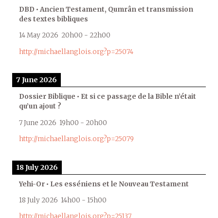
DBD • Ancien Testament, Qumrân et transmission
des textes bibliques
14 May 2026
20h00
-
22h00
http://michaellanglois.org?p=25074
7 June 2026
Dossier Biblique • Et si ce passage de la Bible n’était
qu’un ajout ?
7 June 2026
19h00
-
20h00
http://michaellanglois.org?p=25079
18 July 2026
Yehi-Or • Les esséniens et le Nouveau Testament
18 July 2026
14h00
-
15h00
http://michaellanglois.org?p=25137