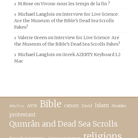
M.Rose
on
Vivons-nous les temps de la fin ?
Michael Langlois
on
Interview for Live Science:
Are the Museum of the Bible’s Dead Sea Scrolls
Fakes?
Valerie Green
on
Interview for Live Science: Are
the Museum of the Bible’s Dead Sea Scrolls Fakes?
Michael Langlois
on
Greek AZERTY Keyboard 1.2
Mac
Bible
canon
Islam
APM
David
Moabite
#MeToo
protestant
Qumrân and Dead Sea Scrolls
religions